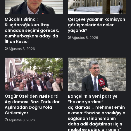
Mücahit Birinci:
Çerçeve yasanın komisyon
Kılıçdaroğlu kurultay
görüşmelerinde neler
olmadan seçimi görecek,
yaşandı?
cumhurbaşkanı adayı da
Ağustos 8, 2026
İlhan Kesici
Ağustos 8, 2026
Özgür Özel’den YENİ Parti
Bahçeli’nin yeni partiye
Açıklaması: Bazı Zorluklar
“hazine yardımı”
Aşılmadan Doğru Yola
açıklaması… mehmet emin
Girilemiyor
ekmen: “hazine aracılığıyla
sağlanan finansmanın
Ağustos 8, 2026
daha adil dağıtılması için
makul ve doğru bir öneri”