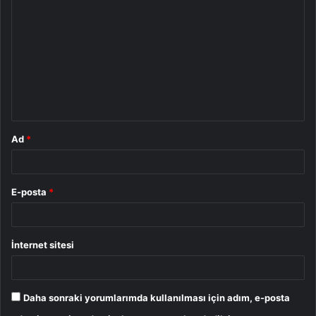
o
r
u
m
*
Ad
*
E-posta
*
İnternet sitesi
Daha sonraki yorumlarımda kullanılması için adım, e-posta