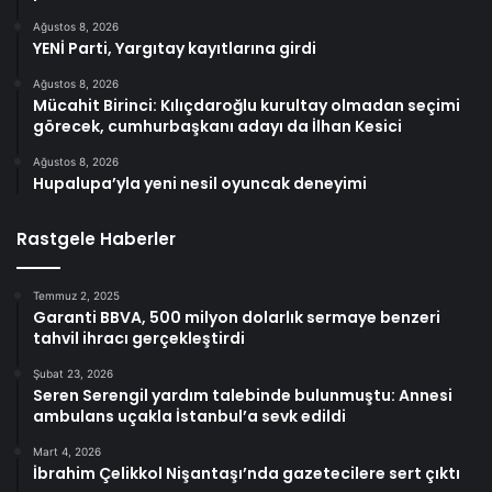
Ağustos 8, 2026
YENİ Parti, Yargıtay kayıtlarına girdi
Ağustos 8, 2026
Mücahit Birinci: Kılıçdaroğlu kurultay olmadan seçimi
görecek, cumhurbaşkanı adayı da İlhan Kesici
Ağustos 8, 2026
Hupalupa’yla yeni nesil oyuncak deneyimi
Rastgele Haberler
Temmuz 2, 2025
Garanti BBVA, 500 milyon dolarlık sermaye benzeri
tahvil ihracı gerçekleştirdi
Şubat 23, 2026
Seren Serengil yardım talebinde bulunmuştu: Annesi
ambulans uçakla İstanbul’a sevk edildi
Mart 4, 2026
İbrahim Çelikkol Nişantaşı’nda gazetecilere sert çıktı