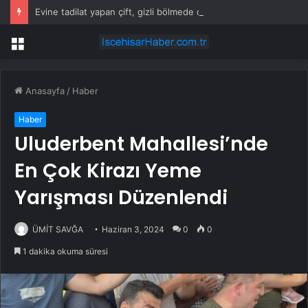
Evine tadilat yapan çift, gizli bölmede deste deste para buldu
Menü
Anasayfa
/
Haber
Haber
Uluderbent Mahallesi’nde
En Çok Kirazı Yeme
Yarışması Düzenlendi
ÜMİT SAVĞA
Haziran 3, 2024
0
0
1 dakika okuma süresi