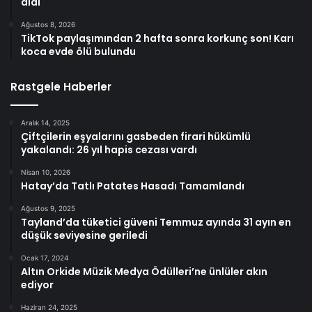
aldı
Ağustos 8, 2026
TikTok paylaşımından 2 hafta sonra korkunç son! Karı
koca evde ölü bulundu
Rastgele Haberler
Aralık 14, 2025
Çiftçilerin eşyalarını gasbeden firari hükümlü
yakalandı: 26 yıl hapis cezası vardı
Nisan 10, 2026
Hatay’da Tatlı Patates Hasadı Tamamlandı
Ağustos 9, 2025
Tayland’da tüketici güveni Temmuz ayında 31 ayın en
düşük seviyesine geriledi
Ocak 17, 2024
Altın Orkide Müzik Medya Ödülleri’ne ünlüler akın
ediyor
Haziran 24, 2025