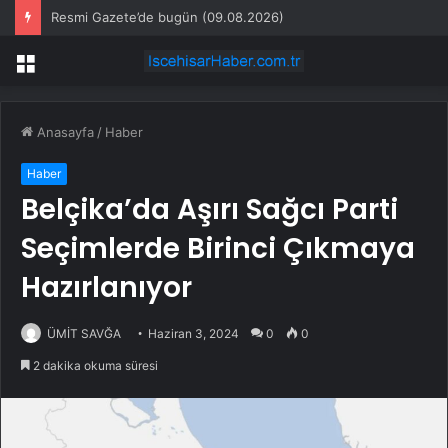
Resmi Gazete’de bugün (09.08.2026)
Menü
Anasayfa
/
Haber
Haber
Belçika’da Aşırı Sağcı Parti
Seçimlerde Birinci Çıkmaya
Hazırlanıyor
ÜMİT SAVĞA
Haziran 3, 2024
0
0
2 dakika okuma süresi