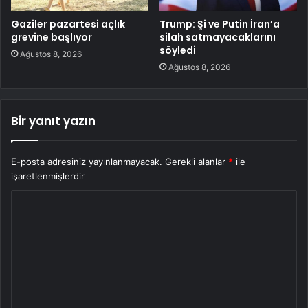
Gaziler pazartesi açlık
Trump: Şi ve Putin İran’a
grevine başlıyor
silah satmayacaklarını
söyledi
Ağustos 8, 2026
Ağustos 8, 2026
Bir yanıt yazın
E-posta adresiniz yayınlanmayacak.
Gerekli alanlar
*
ile
işaretlenmişlerdir
Y
o
r
u
m
*