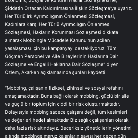
Ekonomik, Sosyal ve Kültürel Haklar Sözleşmesi’ne,
Şiddetin Ortadan Kaldırılmasına İlişkin Sözleşme’ye uyarız.
Her Türlü Irk Ayrımcılığının Önlenmesi Sözleşmesi,
Kadınlara Karşı Her Türlü Ayrımcılığın Önlenmesi
Sözleşmesi, Hakların Korunması Sözleşmesi dikkate
alınarak Mobbingle Mücadele Kanunu’nun acilen
yasalaşması için bu kampanyayı destekliyoruz. Tüm
Göçmen Personel ve Aile Bireylerinin Haklarına Dair
Sözleşme ve Engelli Haklarına Dair Sözleşme” diyen
Özlem, Akarken açıklamasında şunları kaydetti:
“Mobbing, çalışanın fiziksel, zihinsel ve sosyal refahını
amaçlamaktadır. Buna bağlı olarak mobbing, güçlü bir aile
ve güçlü bir toplum için ciddi bir risk oluşturmaktadır.
Dolayısıyla mobbing sadece çalışanı değil, tüm kesimleri
ve değerleri hedef almaktadır ​​Biz sağlık çalışanları olarak
daha fazla risk altındayız. Beceriksiz yöneticilerin yönetimi
altında mobbinge maruz kalanların sayısı her geçen gün