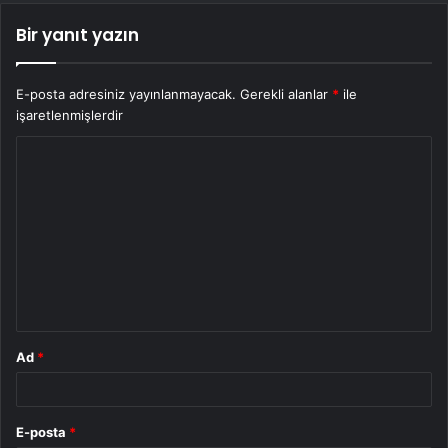
Bir yanıt yazın
E-posta adresiniz yayınlanmayacak.
Gerekli alanlar
*
ile
işaretlenmişlerdir
Y
o
r
u
m
*
Ad
*
E-posta
*