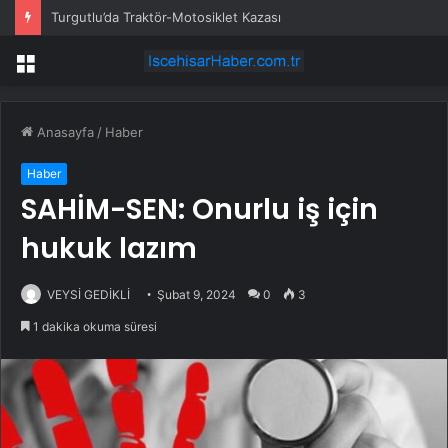
Turgutlu’da Traktör-Motosiklet Kazası
Menü
Anasayfa
/
Haber
Haber
SAHİM-SEN: Onurlu iş için
hukuk lazım
VEYSİ GEDİKLİ
Şubat 9, 2024
0
3
1 dakika okuma süresi