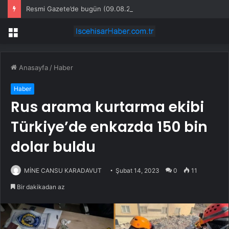
Resmi Gazete’de bugün (09.08.2026)
Menü
Anasayfa
/
Haber
Haber
Rus arama kurtarma ekibi
Türkiye’de enkazda 150 bin
dolar buldu
MİNE CANSU KARADAVUT
Şubat 14, 2023
0
11
Bir dakikadan az