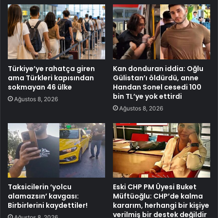
Türkiye’ye rahatça giren
Kan donduran iddia: Oğlu
ama Türkleri kapısından
Gülistan’ı öldürdü, anne
sokmayan 46 ülke
Handan Sonel cesedi 100
bin TL’ye yok ettirdi
Ağustos 8, 2026
Ağustos 8, 2026
Taksicilerin ‘yolcu
Eski CHP PM Üyesi Buket
alamazsın’ kavgası:
Müftüoğlu: CHP’de kalma
Birbirlerini kaydettiler!
kararım, herhangi bir kişiye
verilmiş bir destek değildir
Ağustos 8, 2026