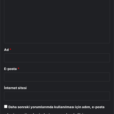
o
r
u
m
*
Ad
*
E-posta
*
İnternet sitesi
Daha sonraki yorumlarımda kullanılması için adım, e-posta