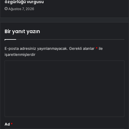
özgürlüğü vurgusu
Ağustos 7, 2026
Bir yanıt yazın
E-posta adresiniz yayınlanmayacak.
Gerekli alanlar
*
ile
işaretlenmişlerdir
Y
o
r
u
m
*
Ad
*