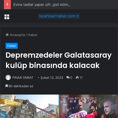
Evine tadilat yapan çift, gizli bölmede deste deste para buldu
Menü
Anasayfa
/
Haber
Haber
Depremzedeler Galatasaray
kulüp binasında kalacak
PINAR ONRAT
Şubat 13, 2023
0
11
Bir dakikadan az