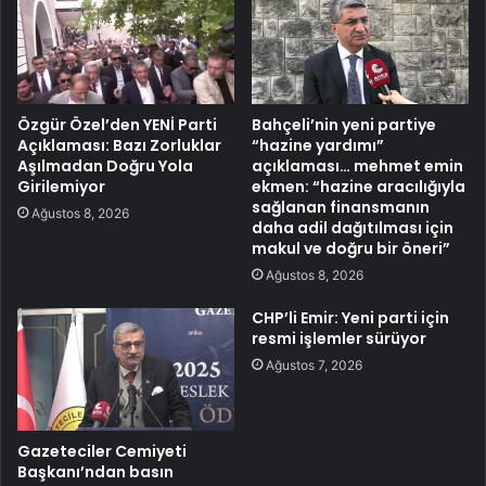
Özgür Özel’den YENİ Parti
Bahçeli’nin yeni partiye
Açıklaması: Bazı Zorluklar
“hazine yardımı”
Aşılmadan Doğru Yola
açıklaması… mehmet emin
Girilemiyor
ekmen: “hazine aracılığıyla
sağlanan finansmanın
Ağustos 8, 2026
daha adil dağıtılması için
makul ve doğru bir öneri”
Ağustos 8, 2026
CHP’li Emir: Yeni parti için
resmi işlemler sürüyor
Ağustos 7, 2026
Gazeteciler Cemiyeti
Başkanı’ndan basın