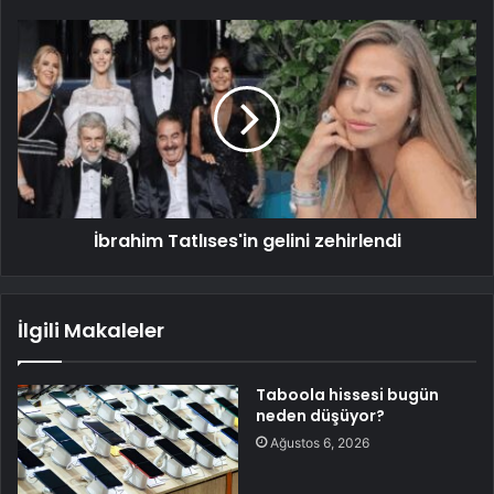
İbrahim Tatlıses'in gelini zehirlendi
İlgili Makaleler
Taboola hissesi bugün
neden düşüyor?
Ağustos 6, 2026