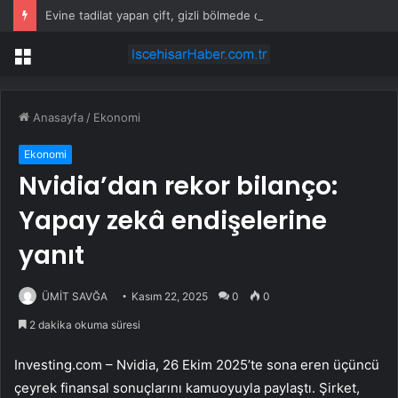
Evine tadilat yapan çift, gizli bölmede deste deste para buldu
Menü
Anasayfa
/
Ekonomi
Ekonomi
Nvidia’dan rekor bilanço:
Yapay zekâ endişelerine
yanıt
ÜMİT SAVĞA
Kasım 22, 2025
0
0
2 dakika okuma süresi
Investing.com –
Nvidia
, 26 Ekim 2025’te sona eren üçüncü
çeyrek finansal sonuçlarını kamuoyuyla paylaştı. Şirket,