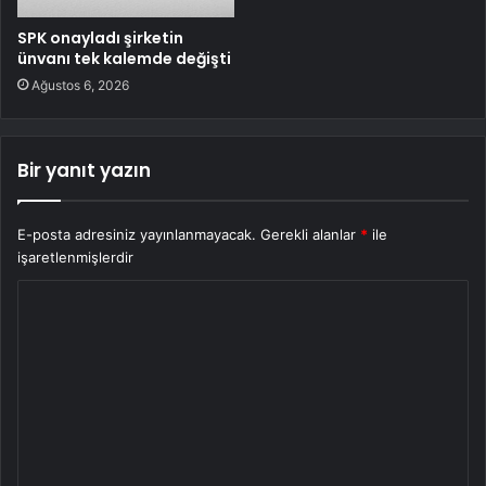
SPK onayladı şirketin
ünvanı tek kalemde değişti
Ağustos 6, 2026
Bir yanıt yazın
E-posta adresiniz yayınlanmayacak.
Gerekli alanlar
*
ile
işaretlenmişlerdir
Y
o
r
u
m
*