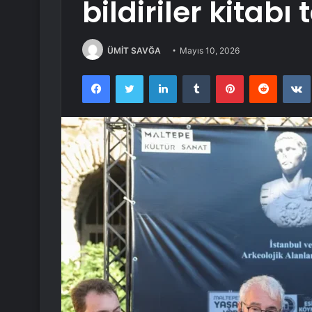
bildiriler kitabı 
ÜMİT SAVĞA
Mayıs 10, 2026
Facebook
Twitter
LinkedIn
Tumblr
Pinterest
Reddit