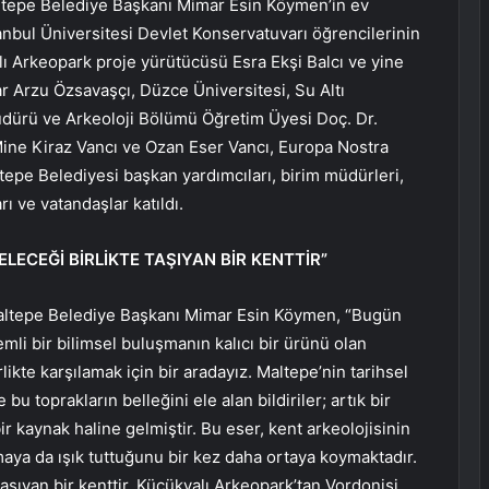
altepe Belediye Başkanı Mimar Esin Köymen’in ev
tanbul Üniversitesi Devlet Konservatuvarı öğrencilerinin
lı Arkeopark proje yürütücüsü Esra Ekşi Balcı ve yine
r Arzu Özsavaşçı, Düzce Üniversitesi, Su Altı
dürü ve Arkeoloji Bölümü Öğretim Üyesi Doç. Dr.
 Mine Kiraz Vancı ve Ozan Eser Vancı, Europa Nostra
tepe Belediyesi başkan yardımcıları, birim müdürleri,
rı ve vatandaşlar katıldı.
LECEĞİ BİRLİKTE TAŞIYAN BİR KENTTİR”
ltepe Belediye Başkanı Mimar Esin Köymen, “Bugün
nemli bir bilimsel buluşmanın kalıcı bir ürünü olan
likte karşılamak için bir aradayız. Maltepe’nin tarihsel
e bu toprakların belleğini ele alan bildiriler; artık bir
r kaynak haline gelmiştir. Bu eser, kent arkeolojisinin
aya da ışık tuttuğunu bir kez daha ortaya koymaktadır.
aşıyan bir kenttir. Küçükyalı Arkeopark’tan Vordonisi