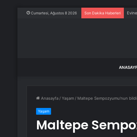
Evine
Cumartesi, Ağustos 8 2026
Son Dakika Haberleri
ANASAY
Anasayfa
/
Yaşam
/
Maltepe Sempozyumu’nun bildirile
Yaşam
Maltepe Semp