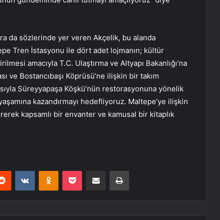
lara da sözlerinde yer veren Akçelik, bu alanda
pe Tren İstasyonu ile dört adet lojmanın; kültür
irilmesi amacıyla T.C. Ulaştırma ve Altyapı Bakanlığı’na
sı ve Bostancıbaşı Köprüsü’ne ilişkin bir takım
asıyla Süreyyapaşa Köşkü’nün restorasyonuna yönelik
 yaşamına kazandırmayı hedefliyoruz. Maltepe’ye ilişkin
irerek kapsamlı bir envanter ve kamusal bir kitaplık
erest
Reddit
VKontakte
Odnoklassniki
Pocket
E-Posta ile paylaş
Yazdır