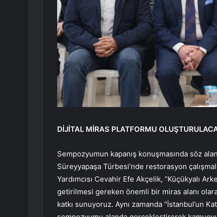
DİJİTAL MİRAS PLATFORMU OLUŞTURULAC
Sempozyumun kapanış konuşmasında söz alan ve
Süreyyapaşa Türbesi’nde restorasyon çalışmala
Yardımcısı Cevahir Efe Akçelik, “Küçükyalı Arkeo
getirilmesi gereken önemli bir miras alanı olar
katkı sunuyoruz. Aynı zamanda “İstanbul’un Katm
sempozyumu alanda gerçekleştirerek kamuoyu