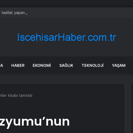
 tadilat yapan çift, gizli bölmede deste deste para buldu
FA
HABER
EKONOMI
SAĞLIK
TEKNOLOJI
YAŞAM
r kitabı tanıtıldı
ozyumu’nun