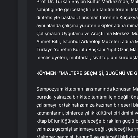
Prof. Dr. Türkan Saylan Kültür Merkezi’nde, M
sahipliğinde gerçekleştirilen tanıtım töreni, İs
dinletisiyle başladı. Lansman törenine Küçükya
aynı alanda çalışma yürüten ekipler adına mima
Çalışmaları Uygulama ve Araştırma Merkezi Mü
Ahmet Bilir, İstanbul Arkeoloji Müzeleri adına
Türkiye Yönetim Kurulu Başkanı Yiğit Özar, Mal
meclis üyeleri, muhtarlar, sivil toplum kuruluşla
KÖYMEN: “MALTEPE GEÇMİŞİ, BUGÜNÜ VE GE
Sempozyum kitabının lansmanında konuşan Ma
burada, yalnızca bir kitap tanıtımı için değil; ö
çalışmayı, ortak hafızamıza kazınan bir eseri bir
katmanlarını, binlerce yıllık kültürel birikimini v
kitap bütünlüğünde, geleceğe bırakılan güçlü bi
yalnızca geçmişi anlamaya değil, geleceği kurm
Maltepe; geçmişi, bugünü ve geleceği birlikte t