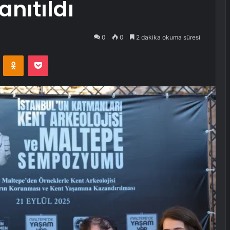
tanıtıldı
0
0
2 dakika okuma süresi
VKontakte
Odnoklassniki
Pocket