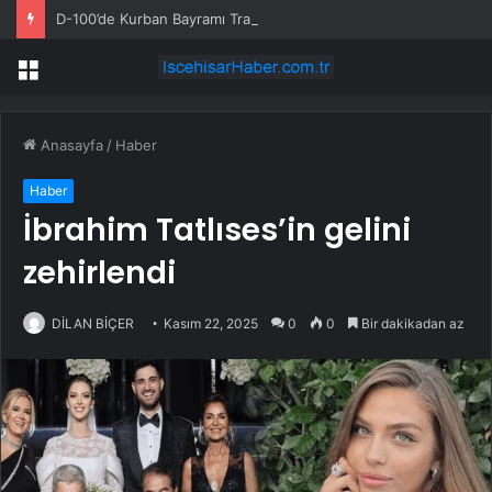
D-100’de Kurban Bayramı Trafik Yoğunluğu
Menü
Anasayfa
/
Haber
Haber
İbrahim Tatlıses’in gelini
zehirlendi
DİLAN BİÇER
Kasım 22, 2025
0
0
Bir dakikadan az