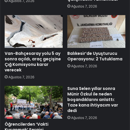
Ağustos 7, 2026
Ağustos 7, 2026
Van-Bahçesaray yolu 5 ay
Balıkesir’de Uyuşturucu
sonra açıldı, araç geçişine
Operasyonu: 2 Tutuklama
Çığ Komisyonu karar
Ağustos 7, 2026
verecek
Ağustos 7, 2026
Suna Selen yıllar sonra
Münir Özkul ile neden
boşandıklarını anlattı:
Taze kana ihtiyacım var
dedi
Ağustos 7, 2026
Öğrencilerden ‘Vakti
Kuşanmak’ Sergisi