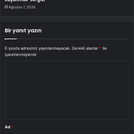
Ağustos 7, 2026
Bir yanıt yazın
E-posta adresiniz yayınlanmayacak.
Gerekli alanlar
*
ile
işaretlenmişlerdir
Y
o
r
u
m
*
Ad
*