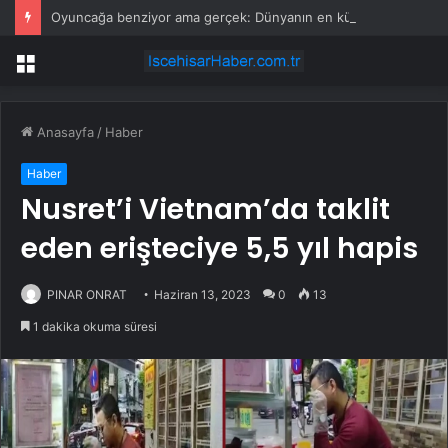
Oyuncağa benziyor ama gerçek: Dünyanın en küçük atı seçildi
Menü
Anasayfa
/
Haber
Haber
Nusret’i Vietnam’da taklit
eden erişteciye 5,5 yıl hapis
PINAR ONRAT
Haziran 13, 2023
0
13
1 dakika okuma süresi