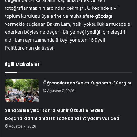
değerinde 24 karat altın kaplama biftek yerken
fotoğraflanmasının ardından çekmişti. Ülkesinde sivil
toplum kuruluşu üyelerine ve muhalefete gözdağı
vermekle suçlanan Bakan Lam, halkı yoksullukla mücadele
ederken böylesine değerli bir yemeği yediği için eleştiri
aldı. Lam aynı zamanda ülkeyi yöneten 16 üyeli
Politbüro’nun da üyesi.
İlgili Makaleler
Öğrencilerden ‘Vakti Kuşanmak’ Sergisi
Ağustos 7, 2026
Suna Selen yıllar sonra Münir Özkul ile neden
boşandıklarını anlattı: Taze kana ihtiyacım var dedi
Ağustos 7, 2026