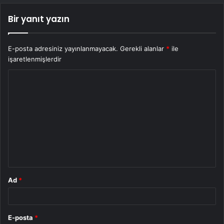
Bir yanıt yazın
E-posta adresiniz yayınlanmayacak.
Gerekli alanlar
*
ile
işaretlenmişlerdir
Y
o
r
u
m
*
Ad
*
E-posta
*