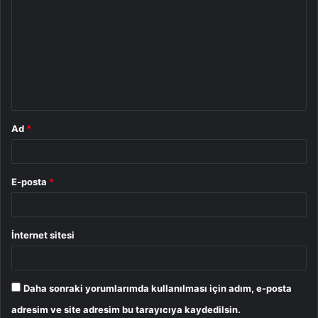
o
r
u
m
*
Ad
*
E-posta
*
İnternet sitesi
Daha sonraki yorumlarımda kullanılması için adım, e-posta
adresim ve site adresim bu tarayıcıya kaydedilsin.