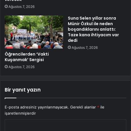
Ağustos 7, 2026
Suna Selen yıllar sonra
Münir Özkul ile neden
boşandıklarını anlattı:
Taze kana ihtiyacım var
dedi
Ağustos 7, 2026
Öğrencilerden ‘Vakti
Kuşanmak’ Sergisi
Ağustos 7, 2026
Bir yanıt yazın
E-posta adresiniz yayınlanmayacak.
Gerekli alanlar
*
ile
işaretlenmişlerdir
Y