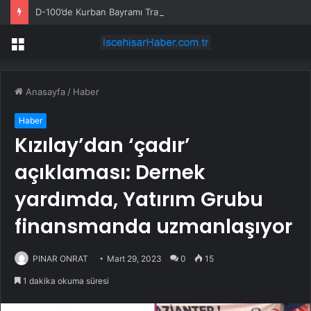
D-100’de Kurban Bayramı Trafik Yoğunluğu
Menü
Anasayfa
/
Haber
Haber
Kızılay’dan ‘çadır’
açıklaması: Dernek
yardımda, Yatırım Grubu
finansmanda uzmanlaşıyor
PINAR ONRAT
Mart 29, 2023
0
15
1 dakika okuma süresi