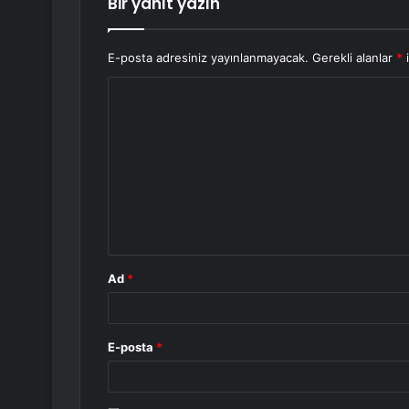
Bir yanıt yazın
E-posta adresiniz yayınlanmayacak.
Gerekli alanlar
*
i
Y
o
r
u
m
*
Ad
*
E-posta
*