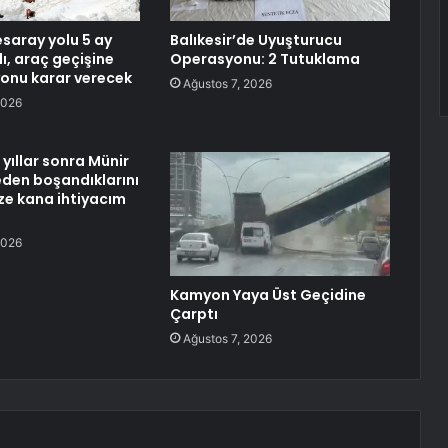
aray yolu 5 ay
Balıkesir’de Uyuşturucu
ı, araç geçişine
Operasyonu: 2 Tutuklama
onu karar verecek
Ağustos 7, 2026
2026
yıllar sonra Münir
neden boşandıklarını
aze kana ihtiyacım
2026
Kamyon Yaya Üst Geçidine
Çarptı
Ağustos 7, 2026