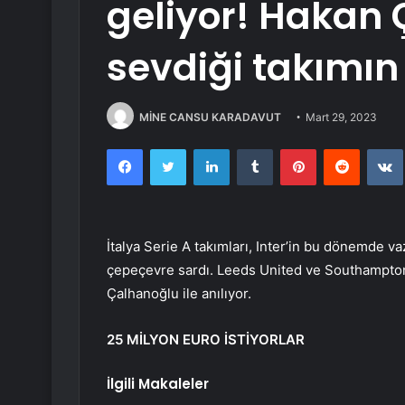
geliyor! Hakan
sevdiği takımın
MİNE CANSU KARADAVUT
Mart 29, 2023
Facebook
Twitter
LinkedIn
Tumblr
Pinterest
Reddit
İtalya Serie A takımları, Inter’in bu dönemde 
çepeçevre sardı. Leeds United ve Southampton m
Çalhanoğlu ile anılıyor.
25 MİLYON EURO İSTİYORLAR
İlgili Makaleler