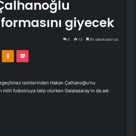
 Çalhanoğlu
 formasını giyecek
0
13
Bir dakikadan az
VKontakte
Odnoklassniki
Pocket
vazgeçilmez isimlerinden Hakan Çalhanoğlu’nu
illi futbolcuya talip olurken Galatasaray’ın da adı