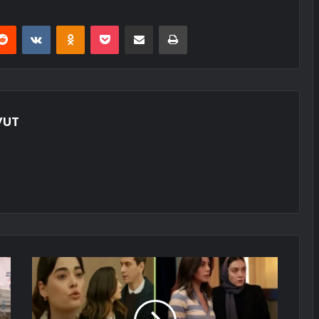
erest
Reddit
VKontakte
Odnoklassniki
Pocket
E-Posta ile paylaş
Yazdır
VUT