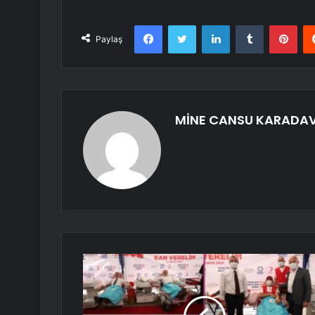
Facebook
Twitter
LinkedIn
Tumblr
Pint
Paylaş
MİNE CANSU KARADA