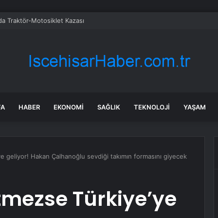
 NATO Zirvesi’nden destek bekliyor
FA
HABER
EKONOMI
SAĞLIK
TEKNOLOJI
YAŞAM
ye geliyor! Hakan Çalhanoğlu sevdiği takımın formasını giyecek
itmezse Türkiye’ye