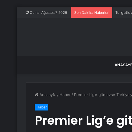
Ukrayna,
Cuma, Ağustos 7 2026
Son Dakika Haberleri
ANASAY
Anasayfa
/
Haber
/
Premier Lig’e gitmezse Türkiye’
Haber
Premier Lig’e g