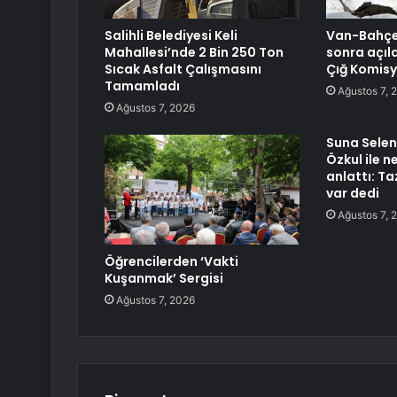
Salihli Belediyesi Keli
Van-Bahçes
Mahallesi’nde 2 Bin 250 Ton
sonra açıld
Sıcak Asfalt Çalışmasını
Çığ Komisy
Tamamladı
Ağustos 7, 
Ağustos 7, 2026
Suna Selen 
Özkul ile 
anlattı: T
var dedi
Ağustos 7, 
Öğrencilerden ‘Vakti
Kuşanmak’ Sergisi
Ağustos 7, 2026