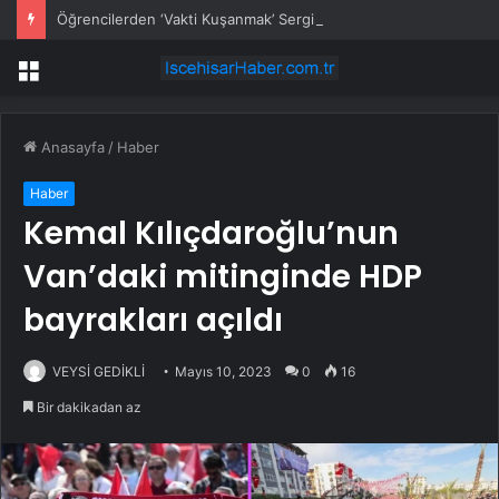
Öğrencilerden ‘Vakti Kuşanmak’ Sergisi
Menü
Anasayfa
/
Haber
Haber
Kemal Kılıçdaroğlu’nun
Van’daki mitinginde HDP
bayrakları açıldı
VEYSİ GEDİKLİ
Mayıs 10, 2023
0
16
Bir dakikadan az