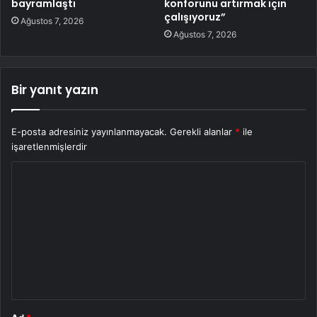
bayramlaştı
konforunu artırmak için
çalışıyoruz”
Ağustos 7, 2026
Ağustos 7, 2026
Bir yanıt yazın
E-posta adresiniz yayınlanmayacak.
Gerekli alanlar
*
ile
işaretlenmişlerdir
Y
o
r
u
m
*