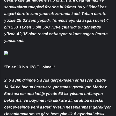
cebine bile girmeden eriyip gitti.İsrarlı çağrılarımız ve
sendikaların talepleri üzerine hükümet bu yıl ikinci kez
asgari ücrete zam yapmak zorunda kaldı.Taban ücrete
yüzde 29.32 zam yapıldı. Temmuz ayında asgari ücret 4
bin 253 TL’den 5 bin 500 TL’ye çıkarıldı Bu dönemde
yüzde 42,35 olan resmi enflasyon rakamı asgari ücrete
yansımadı.
“En az 10 bin 128 TL olmalı”
2. 6 aylık dilimde 5 ayda gerçekleşen enflasyon yüzde
14,04 ve bunun ücretlere yansıması gerekiyor. Merkez
Bankası’nın açıkladığı yüzde 68’lik yılsonu enflasyon
beklentisi ve büyüme hızı dikkate alınarak bu esaslar
çerçevesinde yeni asgari fiyatın hesaplanması gerekiyor.
Hesaplamalarımıza göre hem yılın ilk 6 ayındaki eksik