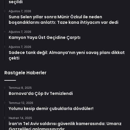
seçildi
Ağustos 7, 2026
Suna Selen yıllar sonra Münir Özkul ile neden
boşandıklarını anlattı: Taze kana ihtiyacım var dedi
Ağustos 7, 2026
Kamyon Yaya Üst Geçidine Çarptı
Ağustos 7, 2026
Sadece tank değil: Almanya’nın yeni savaş planı dikkat
çekti
Rastgele Haberler
Temmuz 8, 2025
Bornova’da Çöp Ev Temizlendi
Temmuz 12, 2026
Yolunu kesip demir çubuklarla dövdüler!
Haziran 14, 2025
İran’ın Tel Aviv saldırısı güvenlik kamerasında: Umarız
Gazzelileri anlamışsınızdır