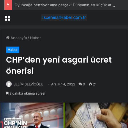
Oyuncağa benziyor ama gerçek: Dünyanın en küçük atı seçildi
Menü
Anasayfa
/
Haber
Haber
CHP’den yeni asgari ücret
önerisi
SELİM SELVİOĞLU
Aralık 14, 2022
0
21
2 dakika okuma süresi