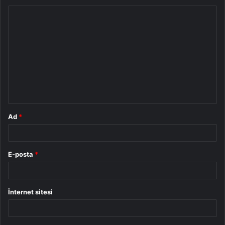
Y
o
r
u
m
*
Ad
*
E-posta
*
İnternet sitesi