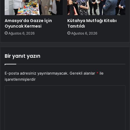
Amasya’da Gazze İçin
Kütahya Mutfağı Kitabı
Oyuncak Kermesi
Tanıtıldı
Ağustos 6, 2026
Ağustos 6, 2026
Bir yanıt yazın
E-posta adresiniz yayınlanmayacak.
Gerekli alanlar
*
ile
işaretlenmişlerdir
Y
o
r
u
m