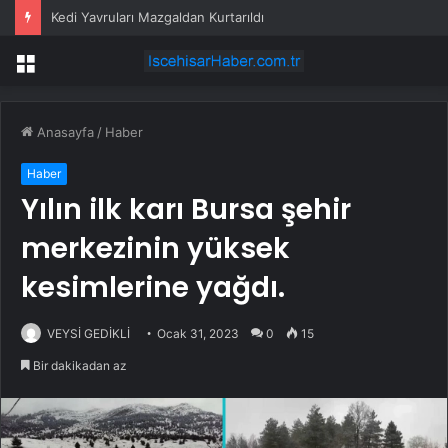
Kedi Yavruları Mazgaldan Kurtarıldı
Menü
Anasayfa
/
Haber
Haber
Yılın ilk karı Bursa şehir
merkezinin yüksek
kesimlerine yağdı.
VEYSİ GEDİKLİ
Ocak 31, 2023
0
15
Bir dakikadan az