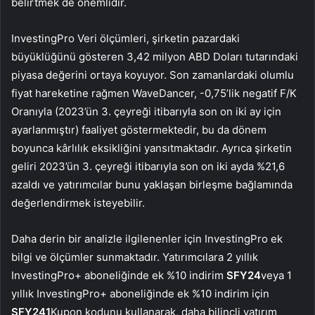
belirtmek de önemlidir.
InvestingPro Veri ölçümleri, şirketin pazardaki
büyüklüğünü gösteren 3,42 milyon ABD Doları tutarındaki
piyasa değerini ortaya koyuyor. Son zamanlardaki olumlu
fiyat hareketine rağmen WaveDancer, -0,75’lik negatif F/K
Oranıyla (2023’ün 3. çeyreği itibarıyla son on iki ay için
ayarlanmıştır) faaliyet göstermektedir, bu da dönem
boyunca kârlılık eksikliğini yansıtmaktadır. Ayrıca şirketin
geliri 2023’ün 3. çeyreği itibarıyla son on iki ayda %21,6
azaldı ve yatırımcılar bunu yaklaşan birleşme bağlamında
değerlendirmek isteyebilir.
Daha derin bir analizle ilgilenenler için InvestingPro ek
bilgi ve ölçümler sunmaktadır. Yatırımcılara 2 yıllık
InvestingPro+ aboneliğinde ek %10 indirim
SFY24
veya 1
yıllık InvestingPro+ aboneliğinde ek %10 indirim için
SFY241
Kupon kodunu kullanarak, daha bilinçli yatırım