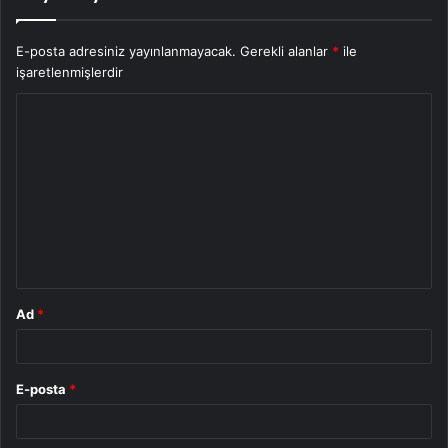
E-posta adresiniz yayınlanmayacak.
Gerekli alanlar
*
ile
işaretlenmişlerdir
Y
o
r
u
m
*
Ad
*
E-posta
*