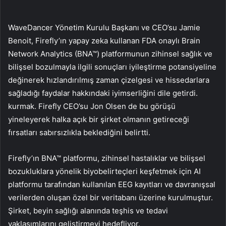
WaveDancer Yönetim Kurulu Başkanı ve CEO’su Jamie
Benoit, Firefly’ın yapay zeka kullanan FDA onaylı Brain
Network Analytics (BNA™) platformunun zihinsel sağlık ve
bilişsel bozulmayla ilgili sonuçları iyileştirme potansiyeline
değinerek hızlandırılmış zaman çizelgesi ve hissedarlara
sağladığı faydalar hakkındaki iyimserliğini dile getirdi.
kurmak. Firefly CEO’su Jon Olsen de bu görüşü
yineleyerek halka açık bir şirket olmanın getireceği
fırsatları sabırsızlıkla beklediğini belirtti.
Firefly’ın BNA™ platformu, zihinsel hastalıklar ve bilişsel
bozukluklara yönelik biyobelirteçleri keşfetmek için AI
platformu tarafından kullanılan EEG kayıtları ve davranışsal
verilerden oluşan özel bir veritabanı üzerine kurulmuştur.
Şirket, beyin sağlığı alanında teşhis ve tedavi
yaklaşımlarını geliştirmeyi hedefliyor.