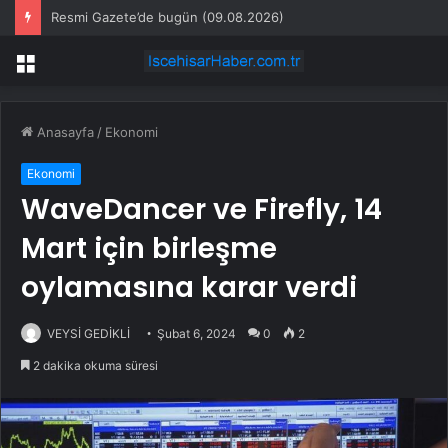
Resmi Gazete’de bugün (09.08.2026)
Menü
Anasayfa
/
Ekonomi
Ekonomi
WaveDancer ve Firefly, 14
Mart için birleşme
oylamasına karar verdi
VEYSİ GEDİKLİ
Şubat 6, 2024
0
2
2 dakika okuma süresi