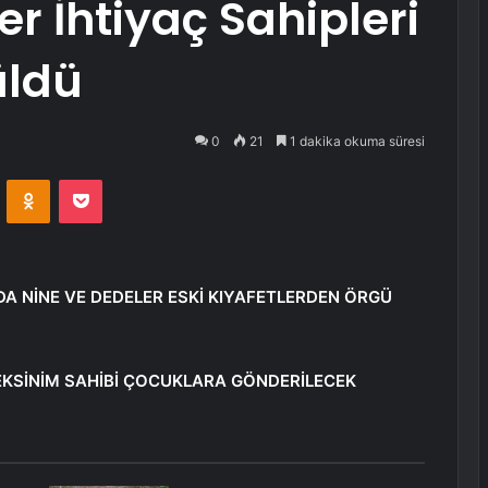
r İhtiyaç Sahipleri
üldü
0
21
1 dakika okuma süresi
VKontakte
Odnoklassniki
Pocket
A NİNE VE DEDELER ESKİ KIYAFETLERDEN ÖRGÜ
EKSİNİM SAHİBİ ÇOCUKLARA GÖNDERİLECEK