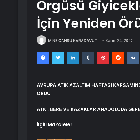
Örgüsü Giyicekle
İçin Yeniden Ör
MİNE CANSU KARADAVUT
Kasım 24, 2022
Facebook
Twitter
LinkedIn
Tumblr
Pinterest
Reddit
AVRUPA ATIK AZALTIM HAFTASI KAPSAMIND
ÖRDÜ
ATKI, BERE VE KAZAKLAR ANADOLUDA GER
İlgili Makaleler