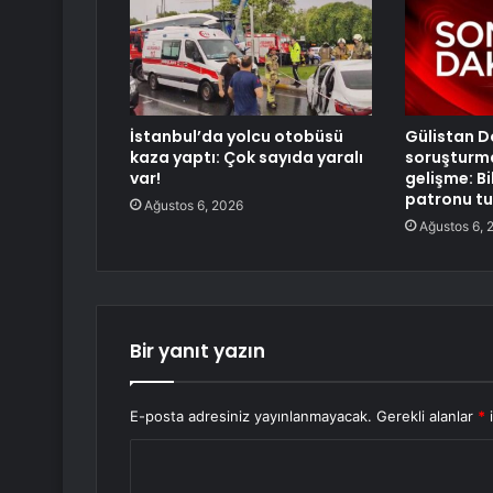
İstanbul’da yolcu otobüsü
Gülistan D
kaza yaptı: Çok sayıda yaralı
soruşturm
var!
gelişme: Bi
patronu tu
Ağustos 6, 2026
Ağustos 6, 
Bir yanıt yazın
E-posta adresiniz yayınlanmayacak.
Gerekli alanlar
*
i
Y
o