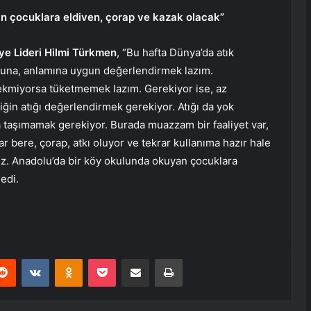
n çocuklara eldiven, çorap ve kazak olacak”
ye Lideri Hilmi Türkmen
, “Bu hafta Dünya’da atık
ruhuna, anlamına uygun değerlendirmek lazım.
ekmiyorsa tüketmemek lazım. Gerekiyor ise, az
tiğin atığı değerlendirmek gerekiyor. Atığı da yok
 taşımamak gerekiyor. Burada muazzam bir faaliyet var,
r bere, çorap, atkı oluyor ve tekrar kullanıma hazır hale
ğız. Anadolu’da bir köy okulunda okuyan çocuklara
edi.
erest
Reddit
VKontakte
Odnoklassniki
Pocket
E-Posta ile paylaş
Yazdır