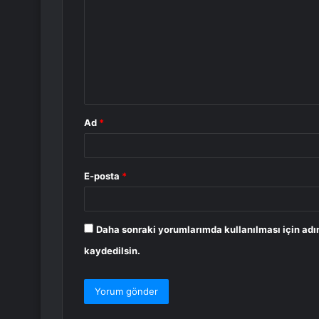
r
u
m
*
Ad
*
E-posta
*
Daha sonraki yorumlarımda kullanılması için adı
kaydedilsin.