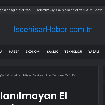
şam hangi diziler var? 21 Temmuz yayın akışında neler var? ATV, Show TV
FA
HABER
EKONOMI
SAĞLIK
TEKNOLOJI
YAŞAM
üsü Giyicekler İhtiyaç Sahipleri İçin Yeniden Örüldü
llanılmayan El