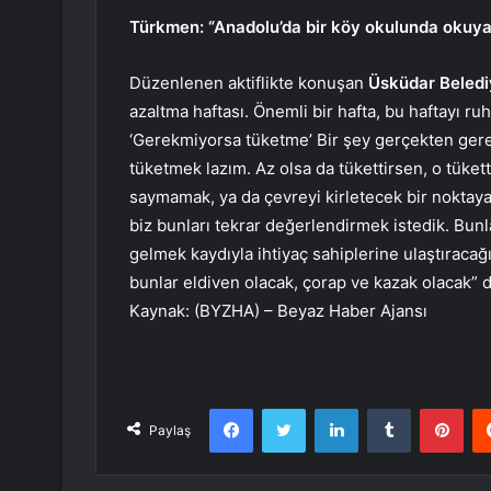
Türkmen: “Anadolu’da bir köy okulunda okuya
Düzenlenen aktiflikte konuşan
Üsküdar Beledi
azaltma haftası. Önemli bir hafta, bu haftayı 
‘Gerekmiyorsa tüketme’ Bir şey gerçekten ger
tüketmek lazım. Az olsa da tükettirsen, o tüket
saymamak, ya da çevreyi kirletecek bir noktaya
biz bunları tekrar değerlendirmek istedik. Bunla
gelmek kaydıyla ihtiyaç sahiplerine ulaştıraca
bunlar eldiven olacak, çorap ve kazak olacak” d
Kaynak: (BYZHA) – Beyaz Haber Ajansı
Facebook
Twitter
LinkedIn
Tumblr
Pint
Paylaş