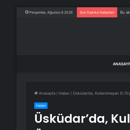
Bu ak
Perşembe, Ağustos 6 2026
Son Dakika Haberleri
ANASAY
Anasayfa
/
Haber
/
Üsküdar’da, Kullanılmayan El Örg
Haber
Üsküdar’da, Ku