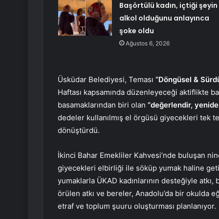
Başörtülü kadın, içtiği şeyin
alkol olduğunu anlayınca
şoke oldu
Ağustos 6, 2026
Üsküdar Belediyesi, Teması
“Döngüsel & Sürdür
Haftası kapsamında düzenleyeceği aktiflikte başr
basamaklarından biri olan
“değerlendir, yenide
dedeler kullanılmış el örgüsü giyecekleri tek te
dönüştürdü.
İkinci Bahar Emekliler Kahvesi’nde buluşan nine
giyecekleri elbirliği ile söküp yumak haline geti
yumaklarla ÜKAD kadınlarının desteğiyle atkı, 
örülen atkı ve bereler, Anadolu’da bir okulda e
etraf ve toplum şuuru oluşturması planlanıyor.