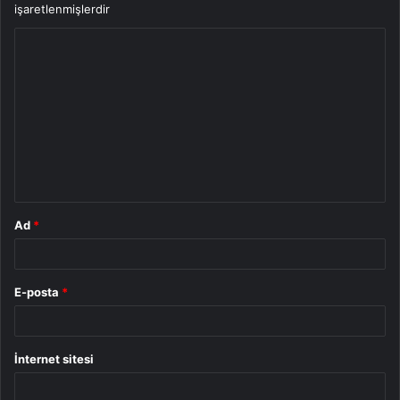
işaretlenmişlerdir
Y
o
r
u
m
*
Ad
*
E-posta
*
İnternet sitesi