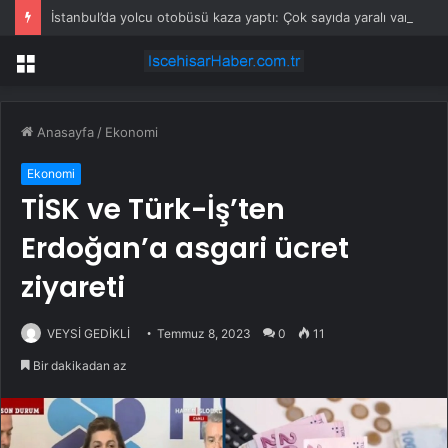
İstanbul’da yolcu otobüsü kaza yaptı: Çok sayıda yaralı var!
Menü
Anasayfa
/
Ekonomi
Ekonomi
TİSK ve Türk-İş’ten
Erdoğan’a asgari ücret
ziyareti
VEYSİ GEDİKLİ
Temmuz 8, 2023
0
11
Bir dakikadan az