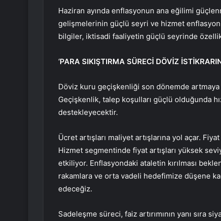
Haziran ayında enflasyonun ana eğilimi güçlenmi
gelişmelerinin güçlü seyri ve hizmet enflasyonund
bilgiler, iktisadi faaliyetin güçlü seyrinde özell
‘PARA SIKIŞTIRMA SÜRECİ DÖVİZ İSTİKRARI
Döviz kuru geçişkenliği son dönemde artmaya b
Geçişkenlik, talep koşulları güçlü olduğunda hızl
destekleyecektir.
Ücret artışları maliyet artışlarına yol açar. Fiyat
Hizmet segmentinde fiyat artışları yüksek sevi
etkiliyor. Enflasyondaki ataletin kırılması bekle
rakamlara ve orta vadeli hedefimize düşene kad
edeceğiz.
Sadeleşme süreci, faiz artırımının yanı sıra siyasi