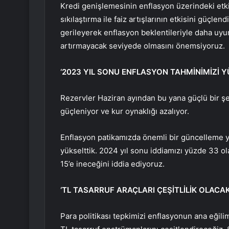
Kredi genişlemesinin enflasyon üzerindeki etkile
sıkılaştırma ile faiz artışlarının etkisini güçlen
gerileyerek enflasyon beklentileriyle daha uyu
artırmayacak seviyede olmasını önemsiyoruz.
‘2023 YIL SONU ENFLASYON TAHMİNİMİZİ Y
Rezervler Haziran ayından bu yana güçlü bir şek
güçleniyor ve kur oynaklığı azalıyor.
Enflasyon patikamızda önemli bir güncelleme y
yükselttik. 2024 yıl sonu iddiamızı yüzde 33 
15’e ineceğini iddia ediyoruz.
‘TL TASARRUF ARAÇLARI ÇEŞİTLİLİK OLACAK
Para politikası tepkimizi enflasyonun ana eğili