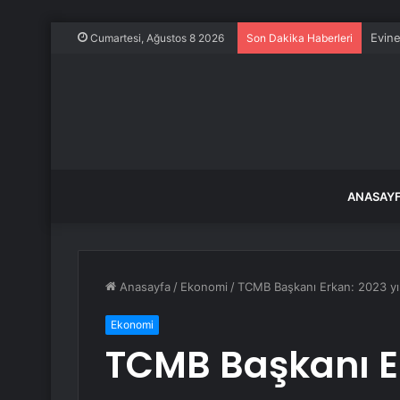
Evine
Cumartesi, Ağustos 8 2026
Son Dakika Haberleri
ANASAY
Anasayfa
/
Ekonomi
/
TCMB Başkanı Erkan: 2023 yı
Ekonomi
TCMB Başkanı Er