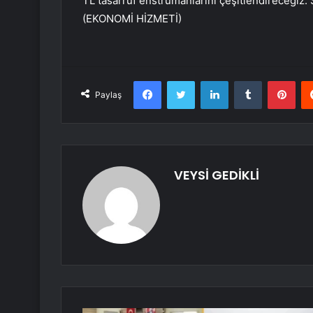
TL tasarruf enstrümanlarını çeşitlendireceğiz.
(EKONOMİ HİZMETİ)
Facebook
Twitter
LinkedIn
Tumblr
Pint
Paylaş
VEYSİ GEDİKLİ