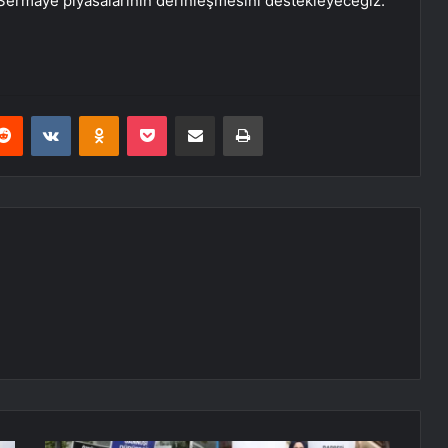
 Sermaye piyasalarının derinleşmesini destekleyeceğiz.”
erest
Reddit
VKontakte
Odnoklassniki
Pocket
E-Posta ile paylaş
Yazdır