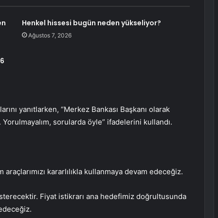
en
Henkel hissesi bugün neden yükseliyor?
Ağustos 7, 2026
26
arını yanıtlarken, “Merkez Bankası Başkanı olarak
 Yorulmayalım, sorularda öyle” ifadelerini kullandı.
m araçlarımızı kararlılıkla kullanmaya devam edeceğiz.
terecektir. Fiyat istikrarı ana hedefimiz doğrultusunda
 edeceğiz.