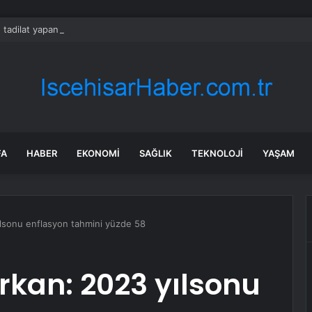
 tadilat yapan çift, gizli bölmede deste deste para buldu
FA
HABER
EKONOMI
SAĞLIK
TEKNOLOJI
YAŞAM
lsonu enflasyon tahmini yüzde 58
kan: 2023 yılsonu