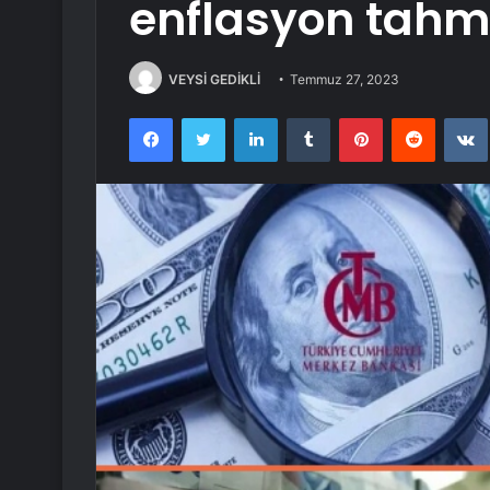
enflasyon tahm
VEYSİ GEDİKLİ
Temmuz 27, 2023
Facebook
Twitter
LinkedIn
Tumblr
Pinterest
Reddit