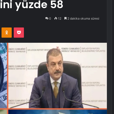
ini yüzde 58
0
12
2 dakika okuma süresi
VKontakte
Odnoklassniki
Pocket