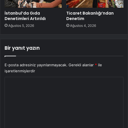
İstanbul’da Gıda
Ticaret Bakanlığı’ndan
Denetimleri Artırıldı
Denetim
Ağustos 5, 2026
Ağustos 4, 2026
Bir yanıt yazın
E-posta adresiniz yayınlanmayacak.
Gerekli alanlar
*
ile
işaretlenmişlerdir
Y
o
r
u
m
*