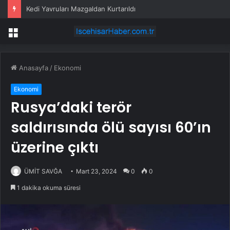
Kedi Yavruları Mazgaldan Kurtarıldı
Menü
Anasayfa
/
Ekonomi
Ekonomi
Rusya’daki terör
saldırısında ölü sayısı 60’ın
üzerine çıktı
ÜMİT SAVĞA
Mart 23, 2024
0
0
1 dakika okuma süresi