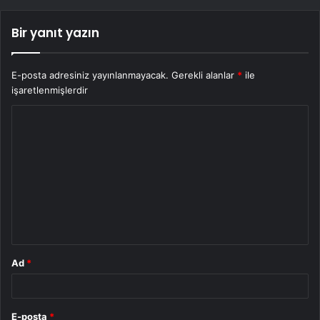
Bir yanıt yazın
E-posta adresiniz yayınlanmayacak.
Gerekli alanlar
*
ile
işaretlenmişlerdir
Y
o
r
u
m
*
Ad
*
E-posta
*