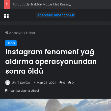
Turgutlu’da Traktör-Motosiklet Kazası
Menü
Anasayfa
/
Haber
Haber
Instagram fenomeni yağ
aldırma operasyonundan
sonra öldü
ÜMİT SAVĞA
Mart 23, 2024
0
0
1 dakika okuma süresi