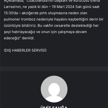
Açıklamada, “Cuacolandia’nın başkanı ve kurucusu Elena
Larrea’nın, ne yazık ki dün – 19 Mart 2024 Salı günü saat
15:30’da – akciğerde pıhtı oluşmasına neden olan
pulmoner tromboz nedeniyle hayatını kaybettiğini derin bir
üzüntüyle bildiririz. Bu vakfın cesaretle desteklediği her
şeyi hatırlayacağız ve onun için çalışmaya devam
edeceğiz” denildi.
(DIŞ HABERLER SERVİSİ)
ÜMİT SAVĞA