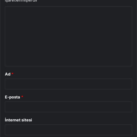
işaretlenmişlerdir
Y
o
r
u
m
*
Ad
*
E-posta
*
İnternet sitesi