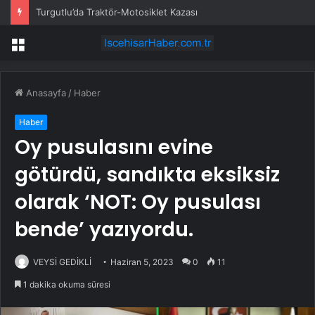
Turgutlu’da Traktör-Motosiklet Kazası
Menü
Anasayfa
/
Haber
Haber
Oy pusulasını evine
götürdü, sandıkta eksiksiz
olarak ‘NOT: Oy pusulası
bende’ yazıyordu.
VEYSİ GEDİKLİ
Haziran 5, 2023
0
11
1 dakika okuma süresi