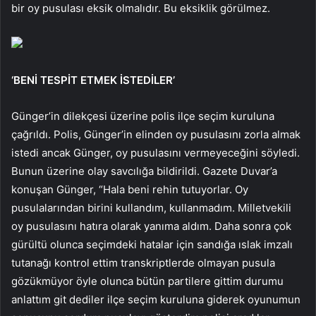
bir oy pusulası eksik olmalıdır. Bu eksiklik görülmez.
‘BENİ TESPİT ETMEK İSTEDİLER’
Günger’in dilekçesi üzerine polis ilçe seçim kuruluna
çağrıldı. Polis, Günger’in elinden oy pusulasını zorla almak
istedi ancak Günger, oy pusulasını vermeyeceğini söyledi.
Bunun üzerine olay savcılığa bildirildi. Gazete Duvar’a
konuşan Günger, “Hala beni rehin tutuyorlar. Oy
pusulalarından birini kullandım, kullanmadım. Milletvekili
oy pusulasını hatıra olarak yanıma aldım. Daha sonra çok
gürültü olunca seçimdeki hatalar için sandığa ıslak imzalı
tutanağı kontrol ettim transkriptlerde olmayan pusula
gözükmüyor öyle olunca bütün partilere gittim durumu
anlattım git dediler ilçe seçim kuruluna giderek oyunumun