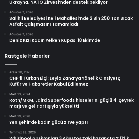
Ukrayna, NATO Zirvesi’nden destek bekliyor
Ağustos 7, 2026
Salihli Belediyesi Keli Mahallesi’nde 2 Bin 250 Ton Sıcak
Asfalt Çalışmasını Tamamladı
Ağustos 7, 2026
Deniz Kızı Kadın Yelken Kupası 18 Ekim’de
Rastgele Haberler
Aralık 20, 2025
CHP’li Türkan Elçi: Leyla Zana’ya Yönelik Cinsiyetçi
Küfür ve Hakaretler Kabul Edilemez
Mart 13, 2024
Roth/MKM, Laird Superfoods hisselerini güçlü 4. çeyrek
marjı ve gelir artışıyla yükseltti
Mart 19, 2026
Yenişehir’de kadın gücü zirve yaptı
Temmuz 28, 2026
Whirlpool opsiyonları 3 Ağustos’taki kazançta %11’lik