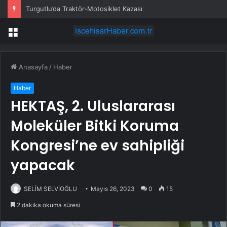
Turgutlu’da Traktör-Motosiklet Kazası
Menü
Anasayfa
/
Haber
Haber
HEKTAŞ, 2. Uluslararası
Moleküler Bitki Koruma
Kongresi’ne ev sahipliği
yapacak
SELİM SELVİOĞLU
Mayıs 26, 2023
0
15
2 dakika okuma süresi