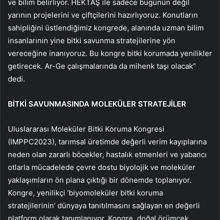
ve bilim belirliyor. HEKTAŞ ile sadece bugünün değil
yarının projelerini ve çiftçilerini hazırlıyoruz. Konutların
sahipliğini üstlendiğimiz kongrede, alanında uzman bilim
insanlarının yine bitki savunma stratejilerine yön
vereceğine inanıyoruz. Bu kongre bitki korumada yenilikler
getirecek. Ar-Ge çalışmalarında da mihenk taşı olacak”
dedi.
BİTKİ SAVUNMASINDA MOLEKÜLER STRATEJİLER
Uluslararası Moleküler Bitki Koruma Kongresi
(IMPPC2023), tarımsal üretimde değerli verim kayıplarına
neden olan zararlı böcekler, hastalık etmenleri ve yabancı
otlarla mücadelede çevre dostu biyolojik ve moleküler
yaklaşımların ön plana çıktığı bir dönemde toplanıyor.
Kongre, yenilikçi ‘biyomoleküler bitki koruma
stratejilerinin’ dünyaya tanıtılmasını sağlayan en değerli
platform olarak tanımlanıyor. Kongre, doğal örümcek