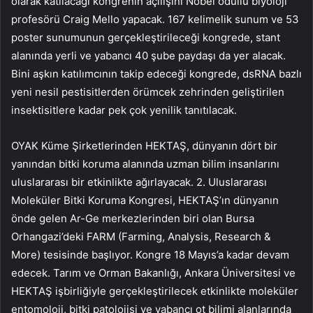
olarak katılacağı kongrenin açılışını Nobel ödüllü biyoloji
profesörü Craig Mello yapacak. 167 kelimelik sunum ve 53
poster sunumunun gerçekleştirileceği kongrede, stant
alanında yerli ve yabancı 40 şube paydaşı da yer alacak.
Bini aşkın katılımcının takip edeceği kongrede, dsRNA bazlı
yeni nesil pestisitlerden örümcek zehrinden geliştirilen
insektisitlere kadar pek çok yenilik tanıtılacak.
OYAK Küme Şirketlerinden HEKTAŞ, dünyanın dört bir
yanından bitki koruma alanında uzman bilim insanlarını
uluslararası bir etkinlikte ağırlayacak. 2. Uluslararası
Moleküler Bitki Koruma Kongresi, HEKTAŞ’ın dünyanın
önde gelen Ar-Ge merkezlerinden biri olan Bursa
Orhangazi’deki FARM (Farming, Analysis, Research &
More) tesisinde başlıyor. Kongre 18 Mayıs’a kadar devam
edecek. Tarım ve Orman Bakanlığı, Ankara Üniversitesi ve
HEKTAŞ işbirliğiyle gerçekleştirilecek etkinlikte moleküler
entomoloji, bitki patolojisi ve yabancı ot bilimi alanlarında