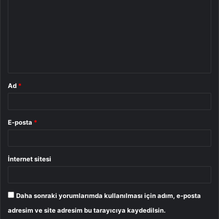
r
u
m
*
Ad
*
E-posta
*
İnternet sitesi
Daha sonraki yorumlarımda kullanılması için adım, e-posta
adresim ve site adresim bu tarayıcıya kaydedilsin.