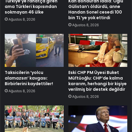
Türkiye’ye rahatça giren
Kan donduran iddia: Oğlu
ama Türkleri kapısından
Gülistan’ı öldürdü, anne
sokmayan 46 ülke
Handan Sonel cesedi 100
bin TL’ye yok ettirdi
Ağustos 8, 2026
Ağustos 8, 2026
Taksicilerin ‘yolcu
Eski CHP PM Üyesi Buket
alamazsın’ kavgası:
Müftüoğlu: CHP’de kalma
Birbirlerini kaydettiler!
kararım, herhangi bir kişiye
verilmiş bir destek değildir
Ağustos 8, 2026
Ağustos 8, 2026