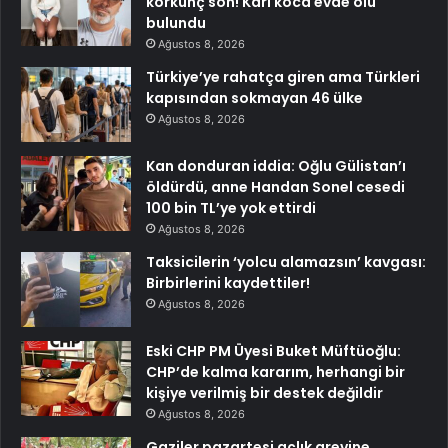
korkunç son! Karı koca evde ölü
bulundu
Ağustos 8, 2026
Türkiye’ye rahatça giren ama Türkleri
kapısından sokmayan 46 ülke
Ağustos 8, 2026
Kan donduran iddia: Oğlu Gülistan’ı
öldürdü, anne Handan Sonel cesedi
100 bin TL’ye yok ettirdi
Ağustos 8, 2026
Taksicilerin ‘yolcu alamazsın’ kavgası:
Birbirlerini kaydettiler!
Ağustos 8, 2026
Eski CHP PM Üyesi Buket Müftüoğlu:
CHP’de kalma kararım, herhangi bir
kişiye verilmiş bir destek değildir
Ağustos 8, 2026
Gaziler pazartesi açlık grevine