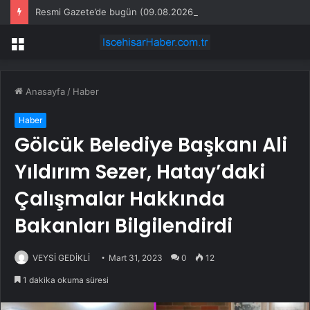
Resmi Gazete’de bugün (09.08.2026)
Menü
Anasayfa
/
Haber
Haber
Gölcük Belediye Başkanı Ali
Yıldırım Sezer, Hatay’daki
Çalışmalar Hakkında
Bakanları Bilgilendirdi
VEYSİ GEDİKLİ
Mart 31, 2023
0
12
1 dakika okuma süresi