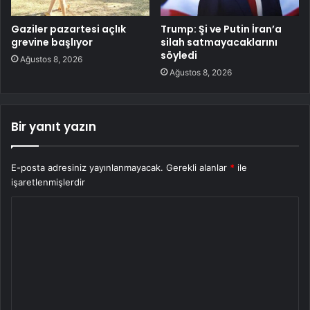
Gaziler pazartesi açlık
Trump: Şi ve Putin İran’a
grevine başlıyor
silah satmayacaklarını
söyledi
Ağustos 8, 2026
Ağustos 8, 2026
Bir yanıt yazın
E-posta adresiniz yayınlanmayacak.
Gerekli alanlar
*
ile
işaretlenmişlerdir
Y
o
r
u
m