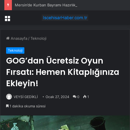
Mersin’de Kurban Bayramı Hazırlıkları Tamamlandı
Menü
Anasayfa
/
Teknoloji
Teknoloji
GOG’dan Ücretsiz Oyun
Fırsatı: Hemen Kitaplığınıza
Ekleyin!
VEYSİ GEDİKLİ
Ocak 27, 2024
0
1
1 dakika okuma süresi