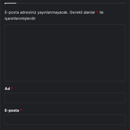
E-posta adresiniz yayınlanmayacak.
Gerekli alanlar
*
ile
işaretlenmişlerdir
Y
o
r
u
m
*
Ad
*
E-posta
*