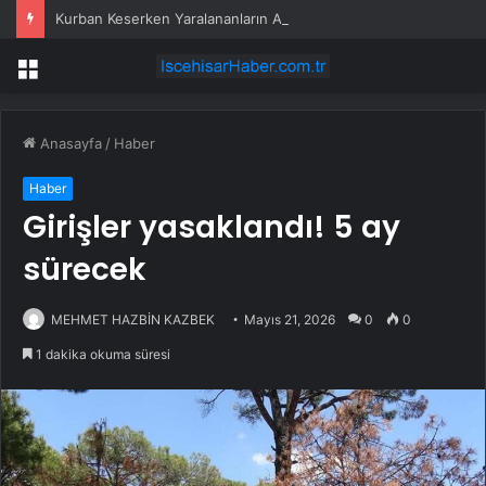
Kurban Keserken Yaralananların Acil Servis Başvuruları
Menü
Anasayfa
/
Haber
Haber
Girişler yasaklandı! 5 ay
sürecek
MEHMET HAZBİN KAZBEK
Mayıs 21, 2026
0
0
1 dakika okuma süresi