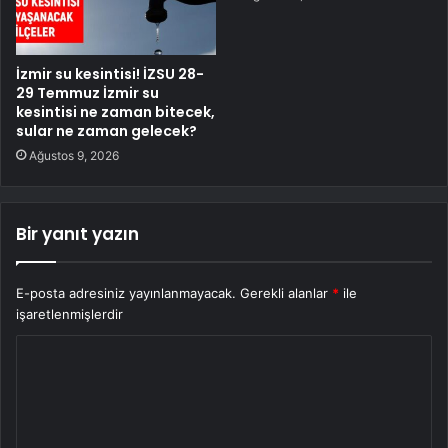
İzmir su kesintisi! İZSU 28-
29 Temmuz İzmir su
kesintisi ne zaman bitecek,
sular ne zaman gelecek?
Ağustos 9, 2026
Bir yanıt yazın
E-posta adresiniz yayınlanmayacak.
Gerekli alanlar
*
ile
işaretlenmişlerdir
Y
o
r
u