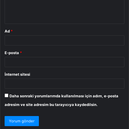
m
*
Ad
*
E-posta
*
İnternet sitesi
Daha sonraki yorumlarımda kullanılması için adım, e-posta
adresim ve site adresim bu tarayıcıya kaydedilsin.