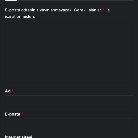
E-posta adresiniz yayınlanmayacak.
Gerekli alanlar
*
ile
işaretlenmişlerdir
Y
o
r
u
m
*
Ad
*
E-posta
*
İnternet sitesi