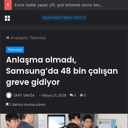
Evine tadilat yapan çift, gizli bölmede deste deste para buldu
Menü
Anasayfa
/
Teknoloji
Teknoloji
Anlaşma olmadı,
Samsung’da 48 bin çalışan
greve gidiyor
ÜMİT SAVĞA
Mayıs 21, 2026
0
0
2 dakika okuma süresi