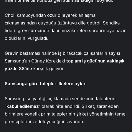
halen temel bir konuda geri adım atmadığını söyledi.
Choi, kamuoyundan özür dileyerek anlaşma
çıkmamasından duyduğu üzüntüyü dile getirdi. Sendika
lideri, grev sürecinde dahi müzakereleri sürdürmeye hazır
olduklarını vurguladı.
Grevin başlaması halinde iş bırakacak çalışanların sayısı
Samsung’un Güney Kore’deki
toplam iş gücünün yaklaşık
yüzde 38’ine
karşılık geliyor.
Samsung’a göre talepler ilkelere aykırı
Samsung ise yaptığı açıklamada sendikanın taleplerini
“
kabul edilemez
” olarak nitelendirdi. Şirket, zarar eden
birimlere yönelik prim taleplerinin şirket yönetiminin temel
prensiplerini zedeleyeceğini savundu.