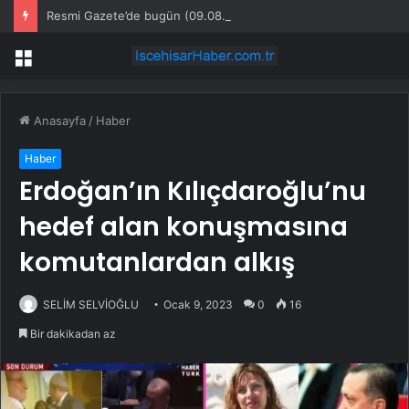
Resmi Gazete’de bugün (09.08.2026)
Menü
Anasayfa
/
Haber
Haber
Erdoğan’ın Kılıçdaroğlu’nu
hedef alan konuşmasına
komutanlardan alkış
SELİM SELVİOĞLU
Ocak 9, 2023
0
16
Bir dakikadan az