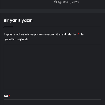
Ağustos 8, 2026
Bir yanıt yazın
E-posta adresiniz yayınlanmayacak.
Gerekli alanlar
*
ile
işaretlenmişlerdir
Y
o
r
u
m
*
Ad
*