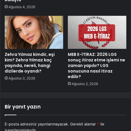
Ağustos 4, 2026
Zehra Yılmaz kimdir, eşi
MEB E-İTİRAZ: 2026 LGS
kim? Zehra Yılmaz kaç
sonuç itiraz etme işlemi ne
yaşında, nereli, hangi
zaman yapılır? LGS
dizilerde oyandı?
sonucuna nasıl itiraz
edilir?
Ağustos 3, 2026
Ağustos 2, 2026
Bir yanıt yazın
E-posta adresiniz yayınlanmayacak.
Gerekli alanlar
*
ile
işaretlenmişlerdir