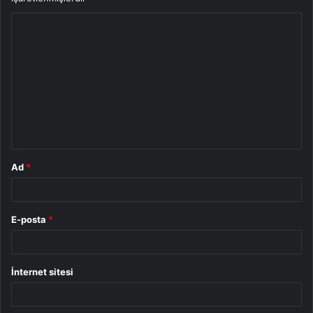
Y
o
r
u
m
*
Ad
*
E-posta
*
İnternet sitesi