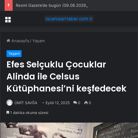
Resmi Gazete’de bugün (09.08.2026)
Menü
Anasayfa
/
Yaşam
Yaşam
Efes Selçuklu Çocuklar
Alinda ile Celsus
Kütüphanesi’ni keşfedecek
ÜMİT SAVĞA
Eylül 12, 2025
0
0
1 dakika okuma süresi