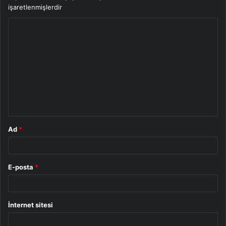
işaretlenmişlerdir
Y
o
r
u
m
*
Ad
*
E-posta
*
İnternet sitesi