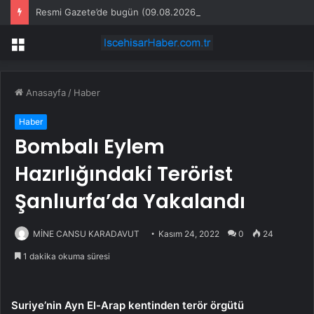
Resmi Gazete’de bugün (09.08.2026)
Menü
Anasayfa
/
Haber
Haber
Bombalı Eylem
Hazırlığındaki Terörist
Şanlıurfa’da Yakalandı
MİNE CANSU KARADAVUT
Kasım 24, 2022
0
24
1 dakika okuma süresi
Suriye’nin Ayn El-Arap kentinden terör örgütü