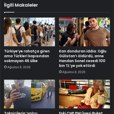
İlgili Makaleler
Türkiye’ye rahatça giren
Kan donduran iddia: Oğlu
ama Türkleri kapısından
Gülistan’ı öldürdü, anne
sokmayan 46 ülke
Handan Sonel cesedi 100
bin TL’ye yok ettirdi
Ağustos 8, 2026
Ağustos 8, 2026
Taksicilerin ‘yolcu
Eski CHP PM Üyesi Buket