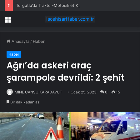
Turgutlu’da Traktör-Motosiklet Kazası
Menü
Anasayfa
/
Haber
Haber
Ağrı’da askeri araç
şarampole devrildi: 2 şehit
MİNE CANSU KARADAVUT
Ocak 25, 2023
0
15
Bir dakikadan az