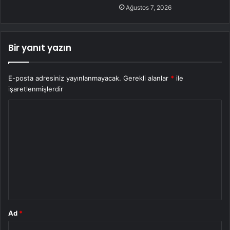
Ağustos 7, 2026
Bir yanıt yazın
E-posta adresiniz yayınlanmayacak.
Gerekli alanlar
*
ile
işaretlenmişlerdir
Y
o
r
u
m
*
Ad
*