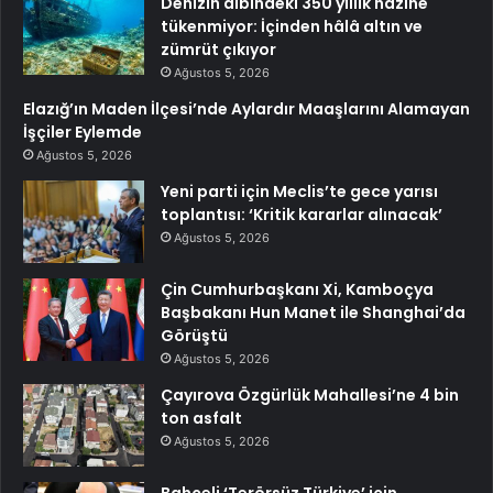
Denizin dibindeki 350 yıllık hazine
tükenmiyor: İçinden hâlâ altın ve
zümrüt çıkıyor
Ağustos 5, 2026
Elazığ’ın Maden İlçesi’nde Aylardır Maaşlarını Alamayan
İşçiler Eylemde
Ağustos 5, 2026
Yeni parti için Meclis’te gece yarısı
toplantısı: ‘Kritik kararlar alınacak’
Ağustos 5, 2026
Çin Cumhurbaşkanı Xi, Kamboçya
Başbakanı Hun Manet ile Shanghai’da
Görüştü
Ağustos 5, 2026
Çayırova Özgürlük Mahallesi’ne 4 bin
ton asfalt
Ağustos 5, 2026