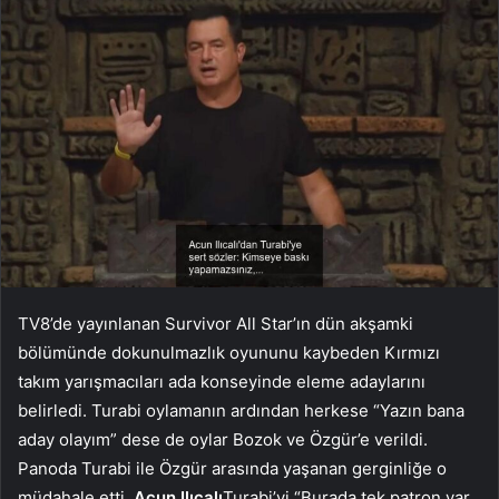
TV8’de yayınlanan Survivor All Star’ın dün akşamki
bölümünde dokunulmazlık oyununu kaybeden Kırmızı
takım yarışmacıları ada konseyinde eleme adaylarını
belirledi. Turabi oylamanın ardından herkese “Yazın bana
aday olayım” dese de oylar Bozok ve Özgür’e verildi.
Panoda Turabi ile Özgür arasında yaşanan gerginliğe o
müdahale etti.
Acun Ilıcalı
Turabi’yi “Burada tek patron var