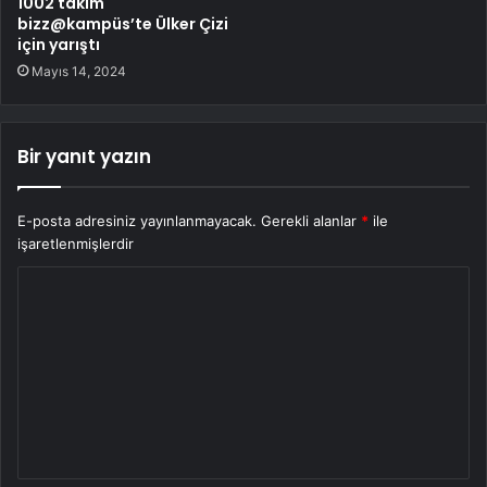
1002 takım
bizz@kampüs’te Ülker Çizi
için yarıştı
Mayıs 14, 2024
Bir yanıt yazın
E-posta adresiniz yayınlanmayacak.
Gerekli alanlar
*
ile
işaretlenmişlerdir
Y
o
r
u
m
*