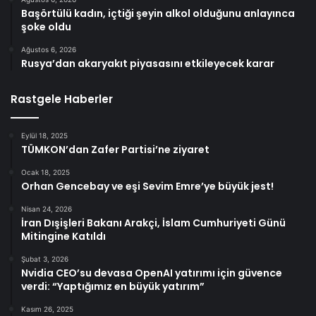
Başörtülü kadın, içtiği şeyin alkol olduğunu anlayınca
şoke oldu
Ağustos 6, 2026
Rusya’dan akaryakıt piyasasını etkileyecek karar
Rastgele Haberler
Eylül 18, 2025
TÜMKON’dan Zafer Partisi’ne ziyaret
Ocak 18, 2025
Orhan Gencebay ve eşi Sevim Emre’ye büyük jest!
Nisan 24, 2026
İran Dışişleri Bakanı Arakçi, İslam Cumhuriyeti Günü
Mitingine Katıldı
Şubat 3, 2026
Nvidia CEO’su devasa OpenAI yatırımı için güvence
verdi: “Yaptığımız en büyük yatırım”
Kasım 26, 2025