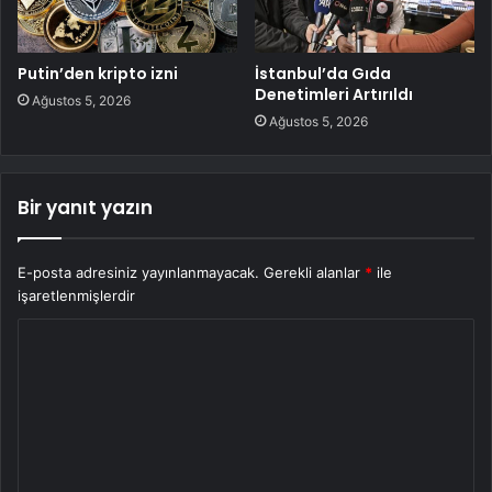
Putin’den kripto izni
İstanbul’da Gıda
Denetimleri Artırıldı
Ağustos 5, 2026
Ağustos 5, 2026
Bir yanıt yazın
E-posta adresiniz yayınlanmayacak.
Gerekli alanlar
*
ile
işaretlenmişlerdir
Y
o
r
u
m