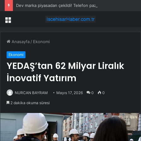
Dev marka piyasadan çekildi! Telefon pazarında taşlar yerinden oynadı
Menü
Anasayfa
/
Ekonomi
Ekonomi
YEDAŞ’tan 62 Milyar Liralık
İnovatif Yatırım
NURCAN BAYRAM
Mayıs 17, 2026
0
0
2 dakika okuma süresi