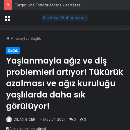
Turgutlu’da Traktör-Motosiklet Kazası
Menü
Anasayfa
/
Sağlık
Sağlık
Yaşlanmayla ağız ve diş
problemleri artıyor! Tükürük
azalması ve ağız kuruluğu
yaşlılarda daha sık
görülüyor!
DİLAN BİÇER
Mayıs 1, 2024
0
0
2 dakika okuma süresi