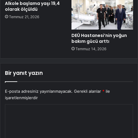
Alkole başlama yaşı 19,4
olarak ölçüldü
Temmuz 21, 2026
DEÜ Hastanesi’nin yoğun
bakım gücü arttı
Temmuz 14, 2026
Bir yanıt yazın
E-posta adresiniz yayınlanmayacak.
Gerekli alanlar
*
ile
işaretlenmişlerdir
Y
o
r
u