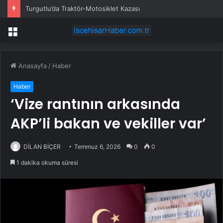
Turgutlu’da Traktör-Motosiklet Kazası
Menü
Anasayfa
/
Haber
Haber
‘Vize rantının arkasında
AKP’li bakan ve vekiller var’
DİLAN BİÇER
Temmuz 6, 2026
0
0
1 dakika okuma süresi