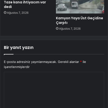
Taze kana ihtiyacım var
dedi
Ağustos 7, 2026
Kamyon Yaya Üst Geçidine
Çarptı
Ağustos 7, 2026
Bir yanıt yazın
E-posta adresiniz yayınlanmayacak.
Gerekli alanlar
*
ile
işaretlenmişlerdir
Y
o
r
u
m