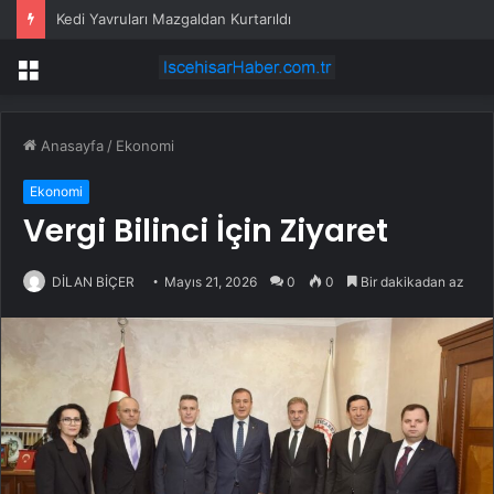
Kedi Yavruları Mazgaldan Kurtarıldı
Menü
Anasayfa
/
Ekonomi
Ekonomi
Vergi Bilinci İçin Ziyaret
DİLAN BİÇER
Mayıs 21, 2026
0
0
Bir dakikadan az