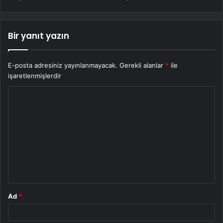
Bir yanıt yazın
E-posta adresiniz yayınlanmayacak.
Gerekli alanlar
*
ile
işaretlenmişlerdir
Y
o
r
u
m
*
Ad
*