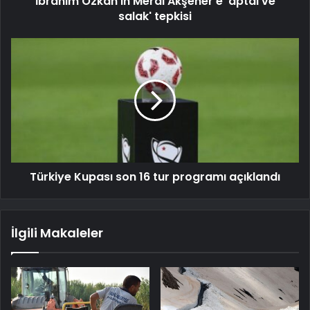
İbrahim Özkan'ın Meral Akşener'e 'aptal ve
salak' tepkisi
Türkiye Kupası son 16 tur programı açıklandı
İlgili Makaleler