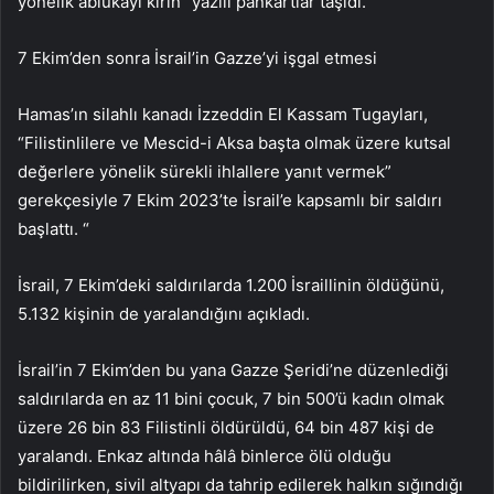
yönelik ablukayı kırın” yazılı pankartlar taşıdı.
7 Ekim’den sonra İsrail’in Gazze’yi işgal etmesi
Hamas’ın silahlı kanadı İzzeddin El Kassam Tugayları,
“Filistinlilere ve Mescid-i Aksa başta olmak üzere kutsal
değerlere yönelik sürekli ihlallere yanıt vermek”
gerekçesiyle 7 Ekim 2023’te İsrail’e kapsamlı bir saldırı
başlattı. “
İsrail, 7 Ekim’deki saldırılarda 1.200 İsraillinin öldüğünü,
5.132 kişinin de yaralandığını açıkladı.
İsrail’in 7 Ekim’den bu yana Gazze Şeridi’ne düzenlediği
saldırılarda en az 11 bini çocuk, 7 bin 500’ü kadın olmak
üzere 26 bin 83 Filistinli öldürüldü, 64 bin 487 kişi de
yaralandı. Enkaz altında hâlâ binlerce ölü olduğu
bildirilirken, sivil altyapı da tahrip edilerek halkın sığındığı