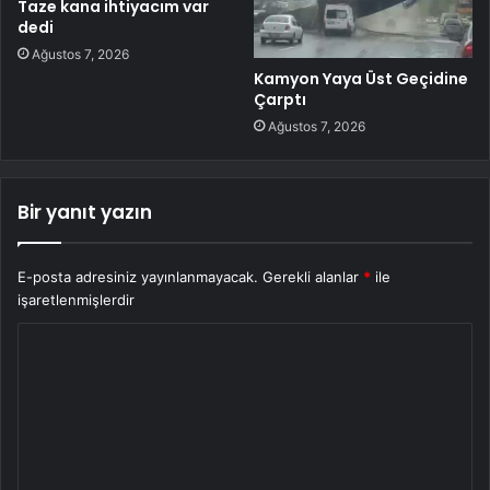
Taze kana ihtiyacım var
dedi
Ağustos 7, 2026
Kamyon Yaya Üst Geçidine
Çarptı
Ağustos 7, 2026
Bir yanıt yazın
E-posta adresiniz yayınlanmayacak.
Gerekli alanlar
*
ile
işaretlenmişlerdir
Y
o
r
u
m