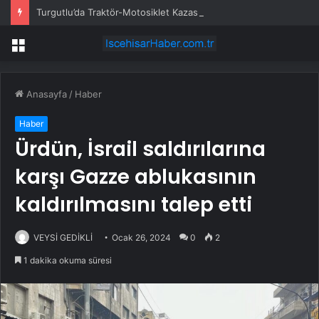
Turgutlu’da Traktör-Motosiklet Kazası
Menü
Anasayfa
/
Haber
Haber
Ürdün, İsrail saldırılarına
karşı Gazze ablukasının
kaldırılmasını talep etti
VEYSİ GEDİKLİ
Ocak 26, 2024
0
2
1 dakika okuma süresi