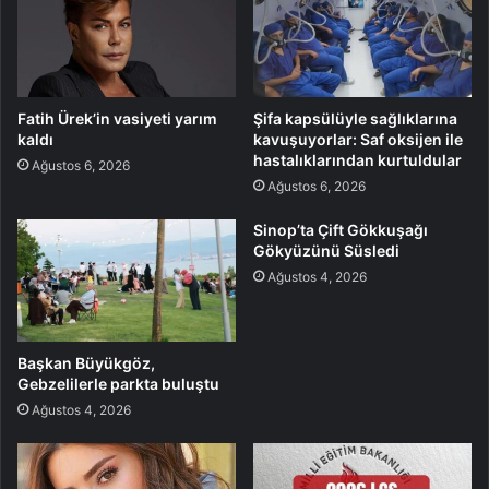
Fatih Ürek’in vasiyeti yarım
Şifa kapsülüyle sağlıklarına
kaldı
kavuşuyorlar: Saf oksijen ile
hastalıklarından kurtuldular
Ağustos 6, 2026
Ağustos 6, 2026
Sinop’ta Çift Gökkuşağı
Gökyüzünü Süsledi
Ağustos 4, 2026
Başkan Büyükgöz,
Gebzelilerle parkta buluştu
Ağustos 4, 2026