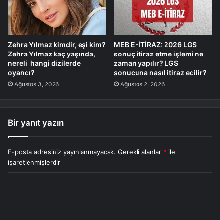
Zehra Yılmaz kimdir, eşi kim?
MEB E-İTİRAZ: 2026 LGS
Zehra Yılmaz kaç yaşında,
sonuç itiraz etme işlemi ne
nereli, hangi dizilerde
zaman yapılır? LGS
oyandı?
sonucuna nasıl itiraz edilir?
Ağustos 3, 2026
Ağustos 2, 2026
Bir yanıt yazın
E-posta adresiniz yayınlanmayacak.
Gerekli alanlar
*
ile
işaretlenmişlerdir
Y
o
r