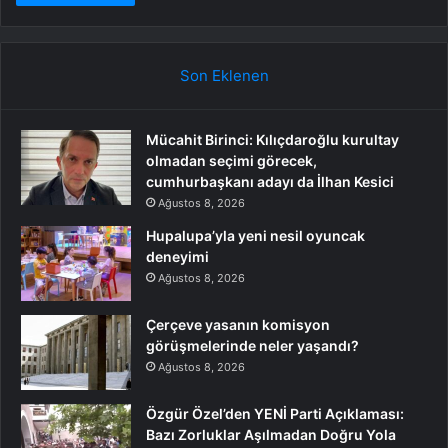
Son Eklenen
Mücahit Birinci: Kılıçdaroğlu kurultay
olmadan seçimi görecek,
cumhurbaşkanı adayı da İlhan Kesici
Ağustos 8, 2026
Hupalupa’yla yeni nesil oyuncak
deneyimi
Ağustos 8, 2026
Çerçeve yasanın komisyon
görüşmelerinde neler yaşandı?
Ağustos 8, 2026
Özgür Özel’den YENİ Parti Açıklaması:
Bazı Zorluklar Aşılmadan Doğru Yola