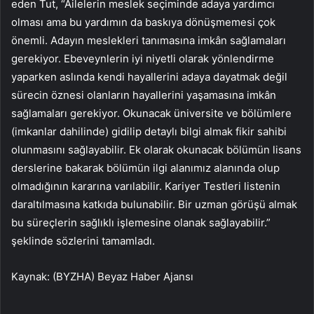
eden Tut, “Ailelerin meslek seçiminde adaya yardımcı
olması ama bu yardımın da baskıya dönüşmemesi çok
önemli. Adayın meslekleri tanımasına imkân sağlamaları
gerekiyor. Ebeveynlerin iyi niyetli olarak yönlendirme
yaparken aslında kendi hayallerini adaya dayatmak değil
sürecin öznesi olanların hayallerini yaşamasına imkân
sağlamaları gerekiyor. Okunacak üniversite ve bölümlere
(imkanlar dahilinde) gidilip detaylı bilgi almak fikir sahibi
olunmasını sağlayabilir. Ek olarak okunacak bölümün lisans
derslerine bakarak bölümün ilgi alanımız alanında olup
olmadığının kararına varılabilir. Kariyer Testleri listenin
daraltılmasına katkıda bulunabilir. Bir uzman görüşü almak
bu süreçlerin sağlıklı işlemesine olanak sağlayabilir.”
şeklinde sözlerini tamamladı.
Kaynak: (BYZHA) Beyaz Haber Ajansı