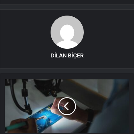
DİLAN BİÇER