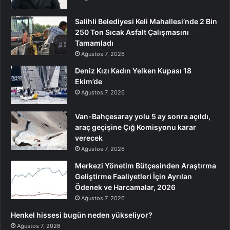
Salihli Belediyesi Keli Mahallesi’nde 2 Bin
250 Ton Sıcak Asfalt Çalışmasını
Tamamladı
Ağustos 7, 2026
Deniz Kızı Kadın Yelken Kupası 18
Ekim’de
Ağustos 7, 2026
Van-Bahçesaray yolu 5 ay sonra açıldı,
araç geçişine Çığ Komisyonu karar
verecek
Ağustos 7, 2026
Merkezi Yönetim Bütçesinden Araştırma
Geliştirme Faaliyetleri İçin Ayrılan
Ödenek ve Harcamalar, 2026
Ağustos 7, 2026
Henkel hissesi bugün neden yükseliyor?
Ağustos 7, 2026