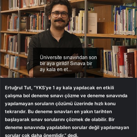
Ertuğrul Tut, “YKS’ye 1 ay kala yapılacak en etkili
çalışma bol deneme sınavı çözme ve deneme sınavında
yapılamayan soruların çözümü üzerinde hızlı konu
tekrarıdır. Bu deneme sınavları en yakın tarihten
başlayarak sınav sorularını çözmek de olabilir. Bir
deneme sınavında yapılabilen sorular değil yapılamayan
sorular çok daha önemlidir.” dedi.