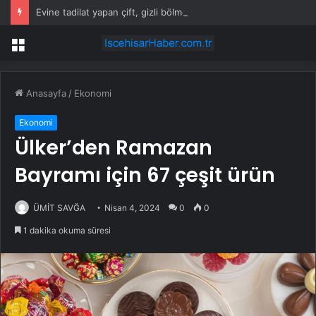
Evine tadilat yapan çift, gizli bölmede deste deste para buldu
Menü
Anasayfa
/
Ekonomi
Ekonomi
Ülker’den Ramazan
Bayramı için 67 çeşit ürün
ÜMİT SAVĞA
Nisan 4, 2024
0
0
1 dakika okuma süresi