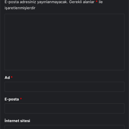
E-posta adresiniz yayınlanmayacak.
Gerekli alanlar
*
ile
işaretlenmişlerdir
Y
o
r
u
m
*
Ad
*
E-posta
*
İnternet sitesi