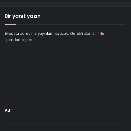
Bir yanıt yazın
E-posta adresiniz yayınlanmayacak.
Gerekli alanlar
*
ile
işaretlenmişlerdir
Y
o
r
u
m
*
Ad
*