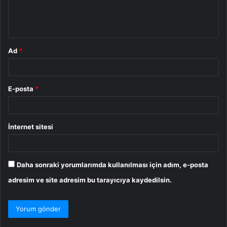
m
*
Ad
*
E-posta
*
İnternet sitesi
Daha sonraki yorumlarımda kullanılması için adım, e-posta
adresim ve site adresim bu tarayıcıya kaydedilsin.