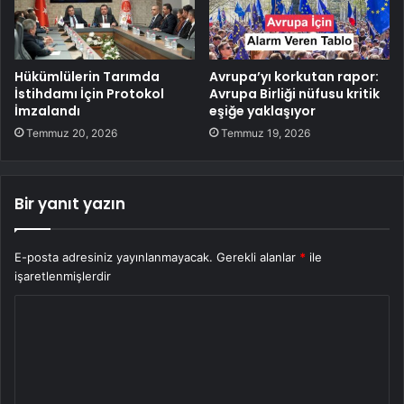
Hükümlülerin Tarımda
Avrupa’yı korkutan rapor:
İstihdamı İçin Protokol
Avrupa Birliği nüfusu kritik
İmzalandı
eşiğe yaklaşıyor
Temmuz 20, 2026
Temmuz 19, 2026
Bir yanıt yazın
E-posta adresiniz yayınlanmayacak.
Gerekli alanlar
*
ile
işaretlenmişlerdir
Y
o
r
u