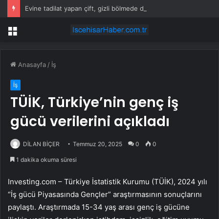
Evine tadilat yapan çift, gizli bölmede deste deste para buldu
Menü
Anasayfa
/
İş
İş
TÜİK, Türkiye’nin genç iş
gücü verilerini açıkladı
DİLAN BİÇER
Temmuz 20, 2025
0
0
1 dakika okuma süresi
Investing.com – Türkiye İstatistik Kurumu (TÜİK), 2024 yılı
“İş gücü Piyasasında Gençler” araştırmasının sonuçlarını
paylaştı. Araştırmada 15-34 yaş arası genç iş gücüne