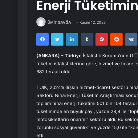
Enerji Tüketimin
ÜMİT SAVĞA
Kasım 12, 2025
Facebook
Twitter
LinkedIn
Tumblr
Pinterest
Reddit
(ANKARA) –
Türkiye
İstatistik Kurumu’nun (TÜİ
tüketim istatistiklerine göre, hizmet ve ticaret
682 terajul oldu.
TÜİK, 2024’e ilişkin hizmet-ticaret sektörü nihai
Sektörü Nihai Enerji Tüketim Araştırması sonuç
toplam nihai enerji tüketimi 501 bin 104 terajul o
tüketiminde en büyük payı, yüzde 28,9 ile “topt
motosikletlerin onarımı” sektörü aldı. Bu sektö
zorunlu sosyal güvenlik” ve yüzde 15,0 ile “kon
etti.