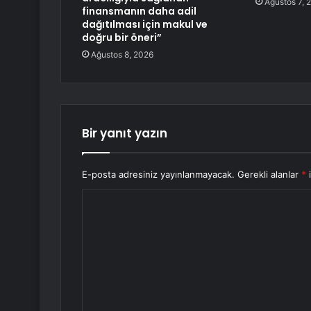
Ağustos 7, 
finansmanın daha adil
dağıtılması için makul ve
doğru bir öneri”
Ağustos 8, 2026
Bir yanıt yazın
E-posta adresiniz yayınlanmayacak.
Gerekli alanlar
*
i
Y
o
r
u
m
*