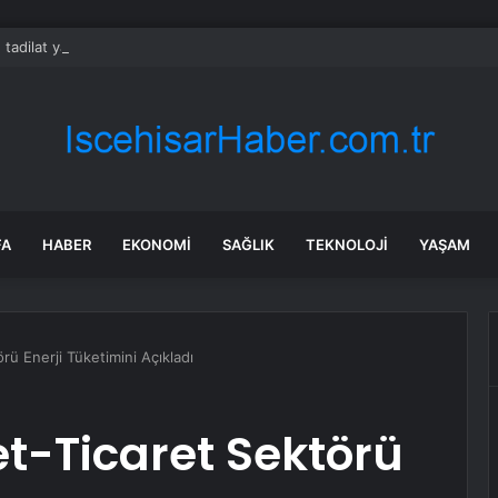
 tadilat yapan çift, gizli bölmede deste deste para buldu
FA
HABER
EKONOMI
SAĞLIK
TEKNOLOJI
YAŞAM
ü Enerji Tüketimini Açıkladı
t-Ticaret Sektörü