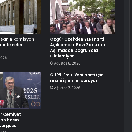
asanın komisyon
Özgür Özel’den YENİ Parti
inde neler
Açıklaması: Bazı Zorluklar
Aşılmadan Doğru Yola
Girilemiyor
2026
Ağustos 8, 2026
CHP’li Emir: Yeni parti için
resmi işlemler sürüyor
Ağustos 7, 2026
r Cemiyeti
an basın
vurgusu