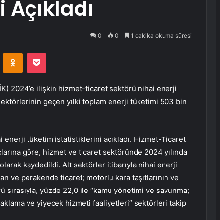
i Açıkladı
0
0
1 dakika okuma süresi
VKontakte
Odnoklassniki
Pocket
K) 2024’e ilişkin hizmet-ticaret sektörü nihai enerji
 sektörlerinin geçen yılki toplam enerji tüketimi 503 bin
 enerji tüketim istatistiklerini açıkladı. Hizmet-Ticaret
larına göre, hizmet ve ticaret sektöründe 2024 yılında
larak kaydedildi. Alt sektörler itibarıyla nihai enerji
an ve perakende ticaret; motorlu kara taşıtlarının ve
rü sırasıyla, yüzde 22,0 ile “kamu yönetimi ve savunma;
aklama ve yiyecek hizmeti faaliyetleri” sektörleri takip