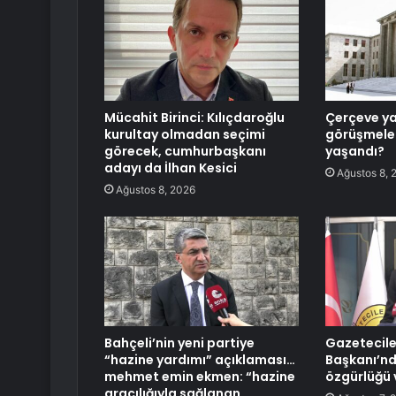
Mücahit Birinci: Kılıçdaroğlu
Çerçeve y
kurultay olmadan seçimi
görüşmeler
görecek, cumhurbaşkanı
yaşandı?
adayı da İlhan Kesici
Ağustos 8, 
Ağustos 8, 2026
Bahçeli’nin yeni partiye
Gazetecile
“hazine yardımı” açıklaması…
Başkanı’nd
mehmet emin ekmen: “hazine
özgürlüğü 
aracılığıyla sağlanan