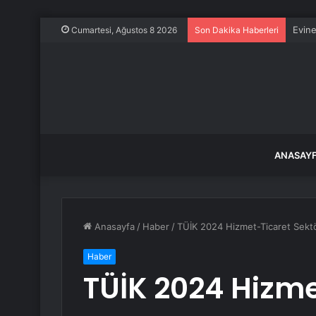
Evine
Cumartesi, Ağustos 8 2026
Son Dakika Haberleri
ANASAY
Anasayfa
/
Haber
/
TÜİK 2024 Hizmet-Ticaret Sektör
Haber
TÜİK 2024 Hizme