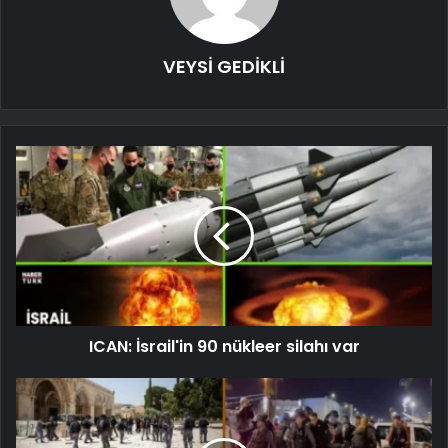
VEYSİ GEDİKLİ
ICAN: İsrail'in 90 nükleer silahı var