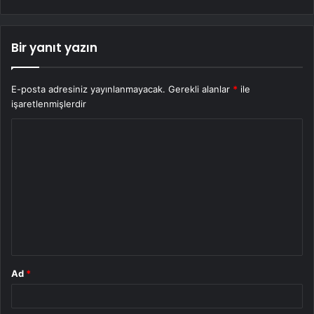
Bir yanıt yazın
E-posta adresiniz yayınlanmayacak.
Gerekli alanlar
*
ile
işaretlenmişlerdir
Y
o
r
u
m
*
Ad
*