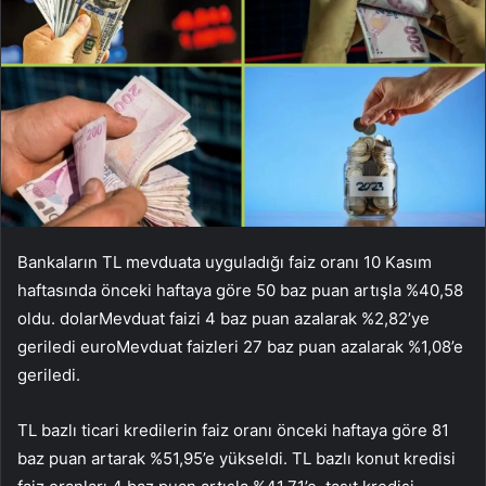
Bankaların TL mevduata uyguladığı faiz oranı 10 Kasım
haftasında önceki haftaya göre 50 baz puan artışla %40,58
oldu.
dolar
Mevduat faizi 4 baz puan azalarak %2,82’ye
geriledi
euro
Mevduat faizleri 27 baz puan azalarak %1,08’e
geriledi.
TL bazlı ticari kredilerin faiz oranı önceki haftaya göre 81
baz puan artarak %51,95’e yükseldi. TL bazlı konut kredisi