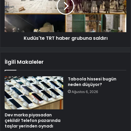
Kudüs'te TRT haber grubuna saldırı
İlgili Makaleler
Taboola hissesi bugün
neden düşüyor?
Ağustos 6, 2026
Dev marka piyasadan
çekildi! Telefon pazarında
taşlar yerinden oynadı