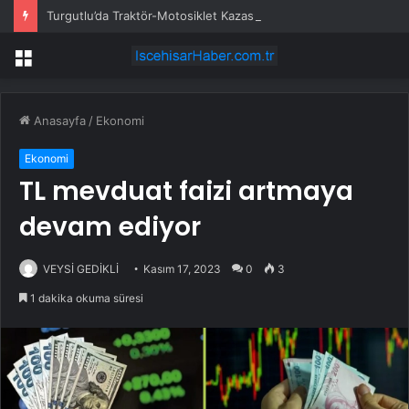
Turgutlu’da Traktör-Motosiklet Kazası
Menü
Anasayfa
/
Ekonomi
Ekonomi
TL mevduat faizi artmaya
devam ediyor
VEYSİ GEDİKLİ
Kasım 17, 2023
0
3
1 dakika okuma süresi