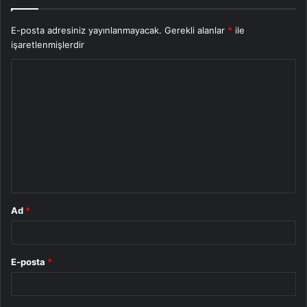
E-posta adresiniz yayınlanmayacak.
Gerekli alanlar
*
ile
işaretlenmişlerdir
Y
o
r
u
m
*
Ad
*
E-posta
*