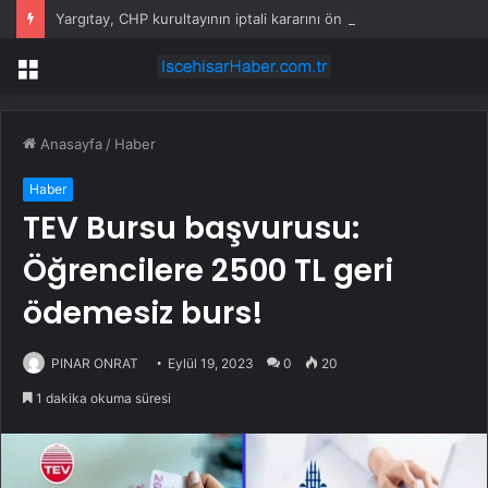
Yargıtay, CHP kurultayının iptali kararını ön incelemeye aldı
Menü
Anasayfa
/
Haber
Haber
TEV Bursu başvurusu:
Öğrencilere 2500 TL geri
ödemesiz burs!
PINAR ONRAT
Eylül 19, 2023
0
20
1 dakika okuma süresi