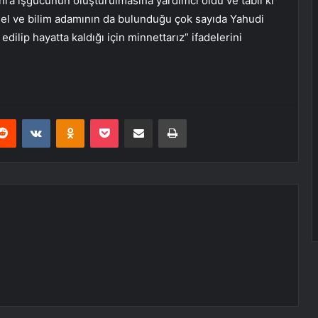
ra işgücünün oluşturulmasına yardımcı oldu ve tabii ki
üel ve bilim adamının da bulunduğu çok sayıda Yahudi
dilip hayatta kaldığı için minnettarız” ifadelerini
erest
Reddit
VKontakte
Odnoklassniki
Pocket
E-Posta ile paylaş
Yazdır