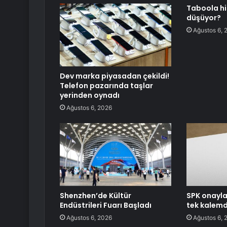
Taboola hi
düşüyor?
Ağustos 6, 
Dev marka piyasadan çekildi!
Telefon pazarında taşlar
yerinden oynadı
Ağustos 6, 2026
Shenzhen’de Kültür
SPK onayla
Endüstrileri Fuarı Başladı
tek kalemd
Ağustos 6, 2026
Ağustos 6, 