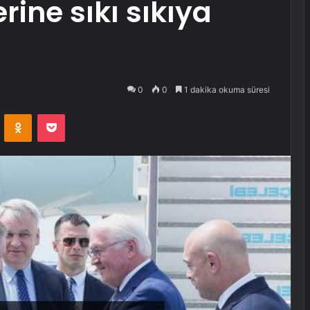
erine sıkı sıkıya
0
0
1 dakika okuma süresi
VKontakte
Odnoklassniki
Pocket