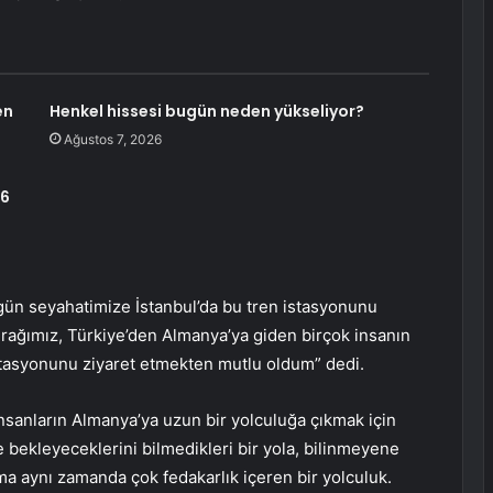
en
Henkel hissesi bugün neden yükseliyor?
Ağustos 7, 2026
26
ugün seyahatimize İstanbul’da bu tren istasyonunu
urağımız, Türkiye’den Almanya’ya giden birçok insanın
istasyonunu ziyaret etmekten mutlu oldum” dedi.
insanların Almanya’ya uzun bir yolculuğa çıkmak için
e bekleyeceklerini bilmedikleri bir yola, bilinmeyene
ama aynı zamanda çok fedakarlık içeren bir yolculuk.