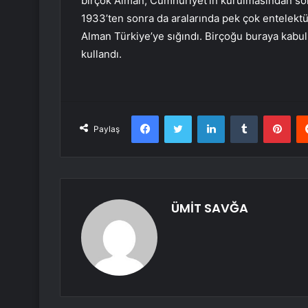
birçok Alman, Cumhuriyet’in kurulmasından son
1933’ten sonra da aralarında pek çok entelekt
Alman Türkiye’ye sığındı. Birçoğu buraya kabul e
kullandı.
Facebook
Twitter
LinkedIn
Tumblr
Pint
Paylaş
ÜMİT SAVĞA