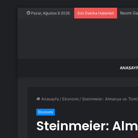
Resmi Ga
Pazar, Ağustos 9 2026
Son Dakika Haberleri
ANASAY
Anasayfa
/
Ekonomi
/
Steinmeier: Almanya ve Türkiye
Ekonomi
Steinmeier: Al