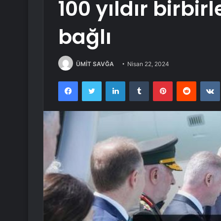
100 yıldır birbirl
bağlı
ÜMİT SAVĞA
Nisan 22, 2024
Facebook
Twitter
LinkedIn
Tumblr
Pinterest
Reddit