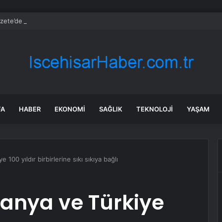
zete’de bugün (09.08.2026)
FA
HABER
EKONOMI
SAĞLIK
TEKNOLOJI
YAŞAM
 100 yıldır birbirlerine sıkı sıkıya bağlı
manya ve Türkiye