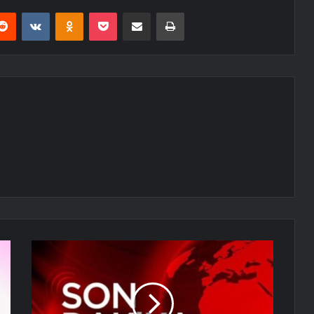
erest
Reddit
VKontakte
Odnoklassniki
Pocket
E-Posta ile paylaş
Yazdır