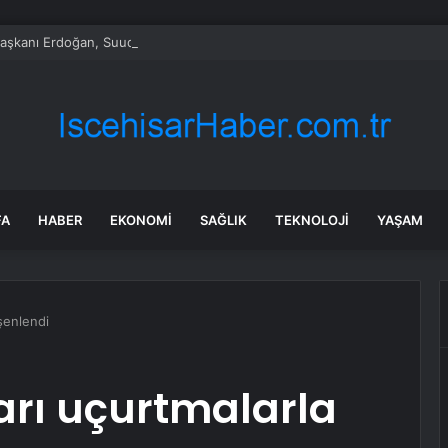
şkanı Erdoğan, Suudi Arabistan yolcusu
FA
HABER
EKONOMI
SAĞLIK
TEKNOLOJI
YAŞAM
şenlendi
arı uçurtmalarla