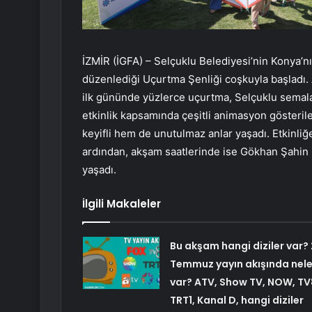
İZMİR (İGFA) – Selçuklu Belediyesi’nin Konya’n
düzenlediği Uçurtma Şenliği coşkuyla başladı. A
ilk gününde yüzlerce uçurtma, Selçuklu semala
etkinlik kapsamında çeşitli animasyon gösterile
keyifli hem de unutulmaz anlar yaşadı. Etkinliğ
ardından, akşam saatlerinde ise Gökhan Şahin il
yaşadı.
İlgili Makaleler
Bu akşam hangi diziler var? 
Temmuz yayın akışında nele
var? ATV, Show TV, NOW, TV
TRT1, Kanal D, hangi diziler