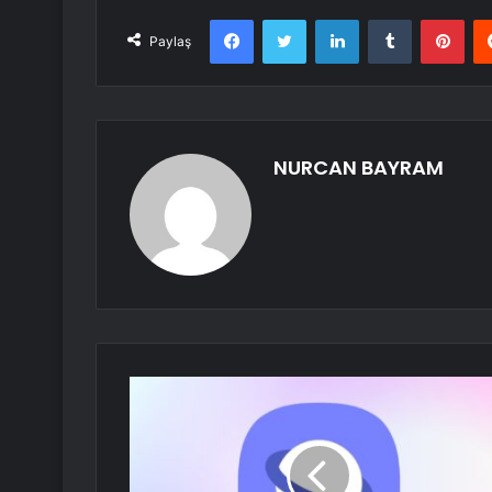
Facebook
Twitter
LinkedIn
Tumblr
Pint
Paylaş
NURCAN BAYRAM