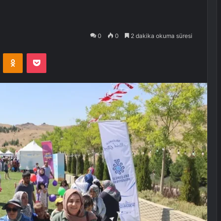
0
0
2 dakika okuma süresi
VKontakte
Odnoklassniki
Pocket