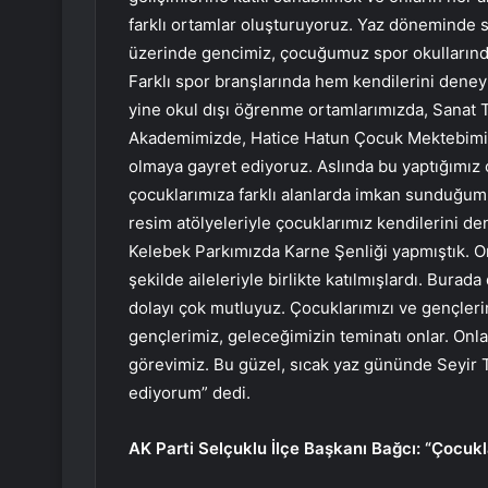
farklı ortamlar oluşturuyoruz. Yaz döneminde s
üzerinde gencimiz, çocuğumuz spor okullarında bi
Farklı spor branşlarında hem kendilerini deney
yine okul dışı öğrenme ortamlarımızda, Sanat 
Akademimizde, Hatice Hatun Çocuk Mektebimizd
olmaya gayret ediyoruz. Aslında bu yaptığımız 
çocuklarımıza farklı alanlarda imkan sunduğum
resim atölyeleriyle çocuklarımız kendilerini d
Kelebek Parkımızda Karne Şenliği yapmıştık. Or
şekilde aileleriyle birlikte katılmışlardı. Burada
dolayı çok mutluyuz. Çocuklarımızı ve gençler
gençlerimiz, geleceğimizin teminatı onlar. Onla
görevimiz. Bu güzel, sıcak yaz gününde Seyir T
ediyorum” dedi.
AK Parti Selçuklu İlçe Başkanı Bağcı: “Çocukla