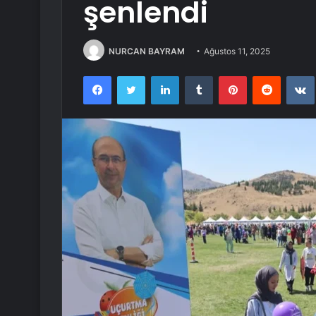
şenlendi
NURCAN BAYRAM
Ağustos 11, 2025
Facebook
Twitter
LinkedIn
Tumblr
Pinterest
Reddit