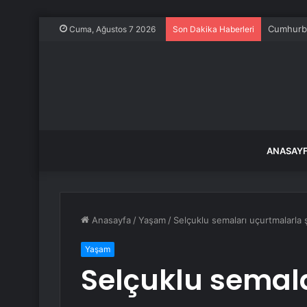
Cumhurba
Cuma, Ağustos 7 2026
Son Dakika Haberleri
ANASAY
Anasayfa
/
Yaşam
/
Selçuklu semaları uçurtmalarla 
Yaşam
Selçuklu semal