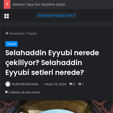
Kamyon Yaya Üst Geçidine Çarptı
Menü
Anasayfa
/
Yaşam
Yaşam
Selahaddin Eyyubi nerede
çekiliyor? Selahaddin
Eyyubi setleri nerede?
NURCAN BAYRAM
Nisan 16, 2024
0
1
2 dakika okuma süresi