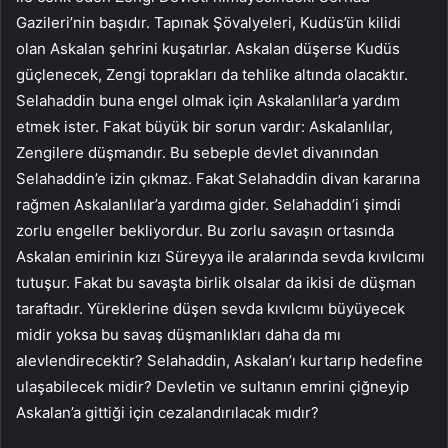
Gazileri’nin başıdır. Tapınak Şövalyeleri, Kudüs’ün kilidi
olan Askalan şehrini kuşatırlar. Askalan düşerse Kudüs
güçlenecek, Zengi toprakları da tehlike altında olacaktır.
Selahaddin buna engel olmak için Askalanlılar’a yardım
etmek ister. Fakat büyük bir sorun vardır: Askalanlılar,
Zengilere düşmandır. Bu sebeple devlet divanından
Selahaddin’e izin çıkmaz. Fakat Selahaddin divan kararına
rağmen Askalanlılar’a yardıma gider. Selahaddin’i şimdi
zorlu engeller bekliyordur. Bu zorlu savaşın ortasında
Askalan emirinin kızı Süreyya ile aralarında sevda kıvılcımı
tutuşur. Fakat bu savaşta birlik olsalar da ikisi de düşman
taraftadır. Yüreklerine düşen sevda kıvılcımı büyüyecek
midir yoksa bu savaş düşmanlıkları daha da mı
alevlendirecektir? Selahaddin, Askalan’ı kurtarıp hedefine
ulaşabilecek midir? Devletin ve sultanın emrini çiğneyip
Askalan’a gittiği için cezalandırılacak mıdır?