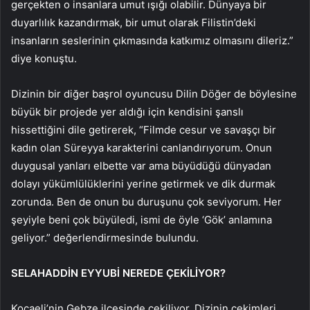
gerçekten o insanlara umut ışığı olabilir. Dünyaya bir
duyarlılık kazandırmak, bir umut olarak Filistin’deki
insanların seslerinin çıkmasında katkımız olmasını dileriz.”
diye konuştu.
Dizinin bir diğer başrol oyuncusu Dilin Döğer de böylesine
büyük bir projede yer aldığı için kendisini şanslı
hissettiğini dile getirerek, “Filmde cesur ve savaşçı bir
kadın olan Süreyya karakterini canlandırıyorum. Onun
duygusal yanları elbette var ama büyüdüğü dünyadan
dolayı yükümlülüklerini yerine getirmek ve dik durmak
zorunda. Ben de onun bu duruşunu çok seviyorum. Her
şeyiyle beni çok büyüledi, ismi de öyle ‘Gök’ anlamına
geliyor.” değerlendirmesinde bulundu.
SELAHADDİN EYYUBİ NEREDE ÇEKİLİYOR?
Kocaeli’nin Gebze ilçesinde çekiliyor. Dizinin çekimleri