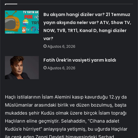
Bu akşam hangi diziler var? 21 Temmuz
yayın akışında neler var? ATV, Show TV,
NOW, TV8, TRT1, Kanal D, hangi diziler
var?
Ağustos 6, 2026
Fatih Ürek’in vasiyeti yarım kaldı
Ağustos 6, 2026
Haçlı istilalarının İslam Alemini kasıp kavurduğu 12.yy da
Müslümanlar arasındaki birlik ve düzen bozulmuş, başta
mukaddes şehir Kudüs olmak üzere birçok İslam toprağı
Haçlıların eline geçmiştir. Selahaddin, “Cihana adalet
Kudüs’e hürriyet” anlayışıyla yetişmiş, bu uğurda Haçlılar
ile cenk eden Zengi Devleti himayesindeki Serhad