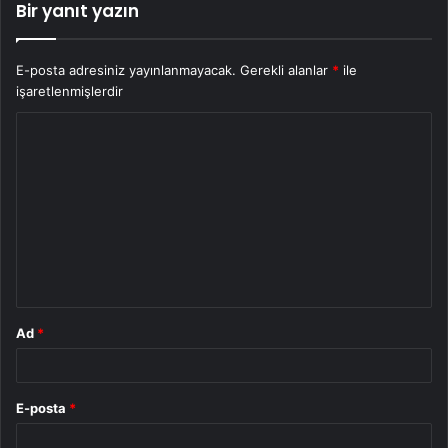
Bir yanıt yazın
E-posta adresiniz yayınlanmayacak.
Gerekli alanlar
*
ile
işaretlenmişlerdir
Y
o
r
u
m
*
Ad
*
E-posta
*