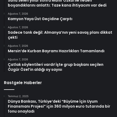
Suna Selen yıllar sonra Münir Özkul ile neden
boşandıklarını anlattı: Taze kana ihtiyacım var dedi
Ağustos 7, 2026
Kamyon Yaya Üst Geçidine Çarptı
Ağustos 7, 2026
Sadece tank değil: Almanya’nın yeni savaş planı dikkat
çekti
Ağustos 7, 2026
Mersin’de Kurban Bayramı Hazırlıkları Tamamlandı
Ağustos 7, 2026
Çatlak söylentileri vardı! İşte grup başkanı seçilen
Özgür Özel’in aldığı oy sayısı
Rastgele Haberler
Temmuz 2, 2025
Dünya Bankası, Türkiye’deki “Büyüme İçin Uyum
Finansmanı Projesi” için 360 milyon euro tutarında bir
fonu onayladı