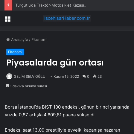
Turgutlu’da Traktör-Motosiklet Kazası
Menü
Anasayfa
/
Ekonomi
Ekonomi
Piyasalarda gün ortası
SELİM SELVİOĞLU
Kasım 15, 2022
0
23
1 dakika okuma süresi
Borsa İstanbul’da BIST 100 endeksi, günün birinci yarısında
yüzde 0,87 artışla 4.609,81 puana yükseldi.
Endeks, saat 13.00 prestijiyle evvelki kapanışa nazaran