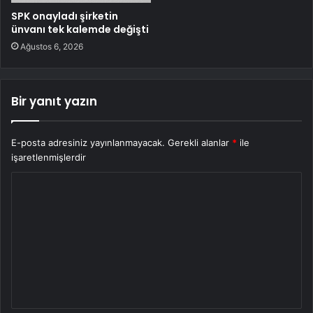
SPK onayladı şirketin
ünvanı tek kalemde değişti
Ağustos 6, 2026
Bir yanıt yazın
E-posta adresiniz yayınlanmayacak.
Gerekli alanlar
*
ile
işaretlenmişlerdir
Y
o
r
u
m
*