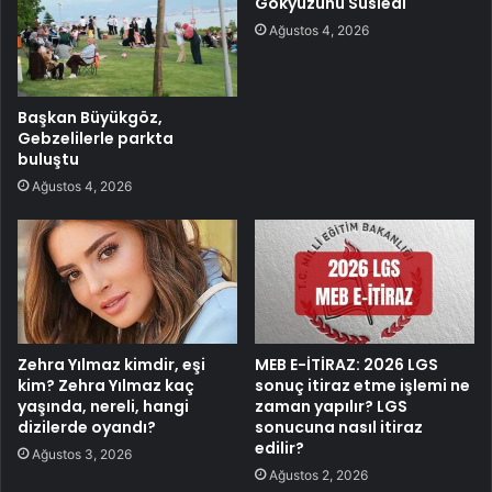
Gökyüzünü Süsledi
Ağustos 4, 2026
Başkan Büyükgöz,
Gebzelilerle parkta
buluştu
Ağustos 4, 2026
Zehra Yılmaz kimdir, eşi
MEB E-İTİRAZ: 2026 LGS
kim? Zehra Yılmaz kaç
sonuç itiraz etme işlemi ne
yaşında, nereli, hangi
zaman yapılır? LGS
dizilerde oyandı?
sonucuna nasıl itiraz
edilir?
Ağustos 3, 2026
Ağustos 2, 2026