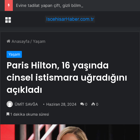
Evine tadilat yapan çift, gizli bölmede deste deste para buldu
Menü
Anasayfa
/
Yaşam
Yaşam
Paris Hilton, 16 yaşında
cinsel istismara uğradığını
açıkladı
ÜMİT SAVĞA
Haziran 28, 2024
0
0
1 dakika okuma süresi