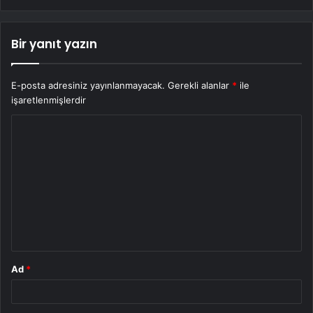
Bir yanıt yazın
E-posta adresiniz yayınlanmayacak.
Gerekli alanlar
*
ile
işaretlenmişlerdir
Y
o
r
u
m
*
Ad
*