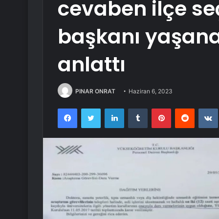
cevaben ilçe se
başkanı yaşanan
anlattı
PINAR ONRAT
Haziran 6, 2023
Facebook
Twitter
LinkedIn
Tumblr
Pinterest
Reddit