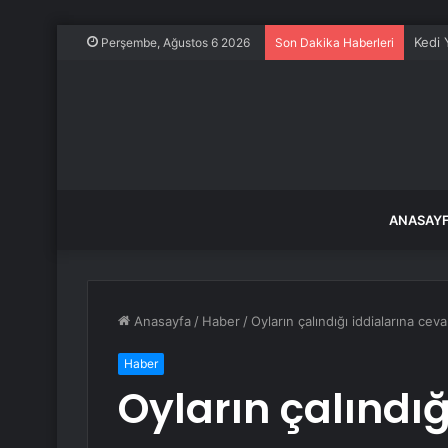
Kedi 
Perşembe, Ağustos 6 2026
Son Dakika Haberleri
ANASAY
Anasayfa
/
Haber
/
Oyların çalındığı iddialarına cev
Haber
Oyların çalındığ