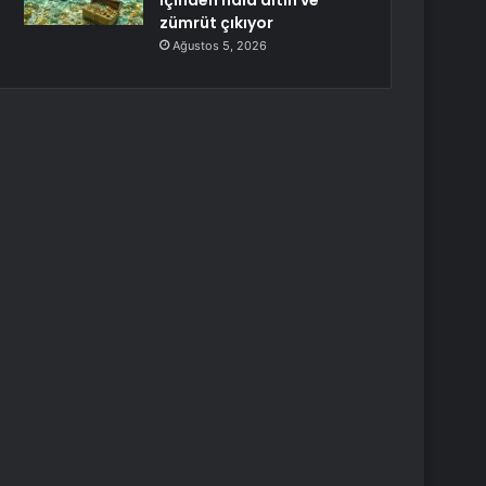
İçinden hâlâ altın ve
zümrüt çıkıyor
Ağustos 5, 2026