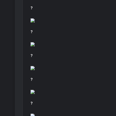
?
?
?
?
?