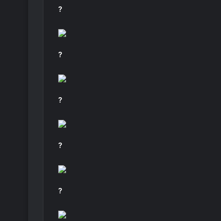
?
?
?
?
?