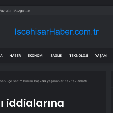
Yavruları Mazgaldan Kurtarıldı
FA
HABER
EKONOMI
SAĞLIK
TEKNOLOJI
YAŞAM
aben ilçe seçim kurulu başkanı yaşananları tek tek anlattı
ı iddialarına