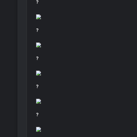
?
?
?
?
?