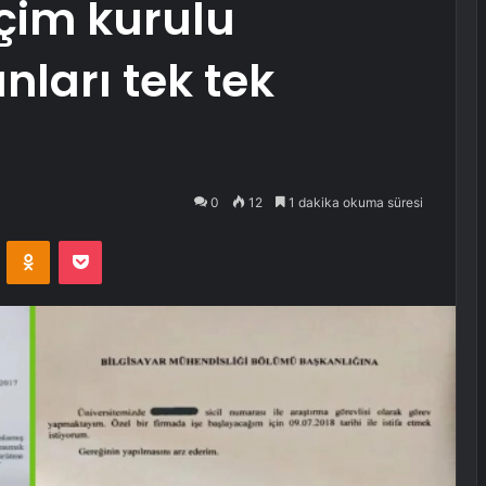
çim kurulu
ları tek tek
0
12
1 dakika okuma süresi
VKontakte
Odnoklassniki
Pocket