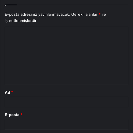
E-posta adresiniz yayınlanmayacak.
Gerekli alanlar
*
ile
işaretlenmişlerdir
Y
o
r
u
m
*
Ad
*
E-posta
*