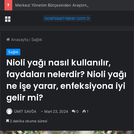
Merkezi Yönetim Bütçesinden Araştırma Geliştirme Faaliyetleri İçin Ayrılan Ödenek ve Harcamalar, 2026
Menü
Anasayfa
/
Sağlık
Sağlık
Nioli yağı nasıl kullanılır,
faydaları nelerdir? Nioli yağı
ne işe yarar, enfeksiyona iyi
gelir mi?
ÜMİT SAVĞA
Mart 23, 2024
0
1
2 dakika okuma süresi